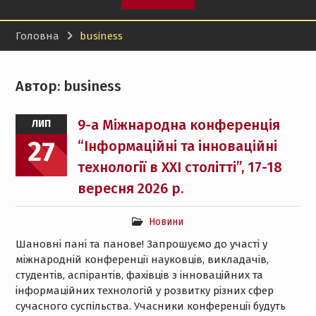
9-а Міжнародна
конференція
Головна
business
“Інформаційні та
інноваційні технології в
XXI столітті”, 17-18
вересня 2026 р.
Автор:
business
Онлайн-форум «Вступ
2026 – твій впевнений
9-а Міжнародна конференція
ЛИП
вступ»
27
Вітаємо переможців
“Інформаційні та інноваційні
Конкурсу на кращі
технології в XXI столітті”, 17-18
випускні кваліфікаційні
вересня 2026 р.
роботи здобувачів
другого (магістерського)
рівня вищої освіти НТУ
Новини
«ХПІ»!
Шановні пані та панове! Запрошуємо до участі у
міжнародній конференції науковців, викладачів,
студентів, аспірантів, фахівців з інноваційних та
інформаційних технологій у розвитку різних сфер
сучасного суспільства. Учасники конференції будуть