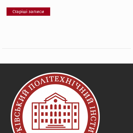
Навігація
Старіші записи
за
записами