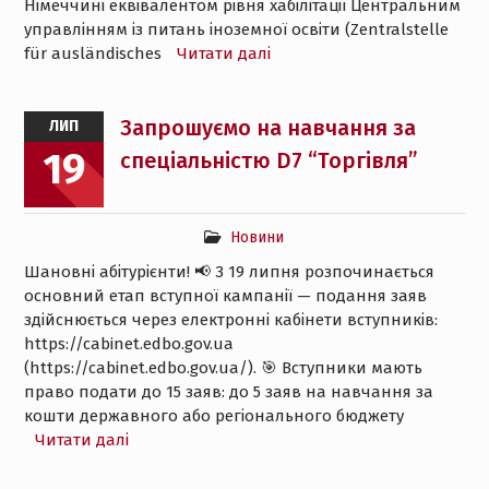
Німеччині еквівалентом рівня хабілітації Центральним
управлінням із питань іноземної освіти (Zentralstelle
für ausländisches
Читати далі
Запрошуємо на навчання за
ЛИП
19
спеціальністю D7 “Торгівля”
Новини
Шановні абітурієнти! 📢 З 19 липня розпочинається
основний етап вступної кампанії — подання заяв
здійснюється через електронні кабінети вступників:
https://cabinet.edbo.gov.ua
(https://cabinet.edbo.gov.ua/). 🎯 Вступники мають
право подати до 15 заяв: до 5 заяв на навчання за
кошти державного або регіонального бюджету
Читати далі