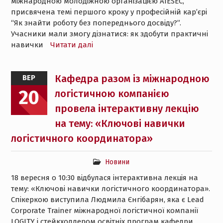
міжнародною молодіжною організацією AIESEC,
присвячена темі першого кроку у професійній кар’єрі
“Як знайти роботу без попереднього досвіду?”.
Учасники мали змогу дізнатися: як здобути практичні
навички
Читати далі
Кафедра разом із міжнародною
ВЕР
20
логістичною компанією
провела інтерактивну лекцію
на тему: «Ключові навички
логістичного координатора»
Новини
18 вересня о 10:30 відбулася інтерактивна лекція на
тему: «Ключові навички логістичного координатора».
Спікеркою виступила Людмила Єнгібарян, яка є Lead
Corporate Trainer міжнародної логістичної компанії
LOGITY і стейкхолдером освітніх програм кафедри