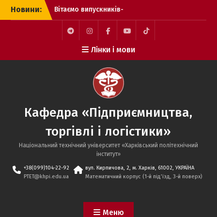
Перейти
Новини:
Вітаємо випускників-
до
бакалаврів спеціальності
вмісту
076 «Підприємництво,
торгівля та біржова
Telegram
Instagram
Facebook
YouTube
TikTok
Лінки і мови
діяльність» освітніх
програм «Логістика та
митна справа» та
«Підприємництво,
торгівля та біржова
діяльність» з успішним
Кафедра «Підприємництва,
захистом
кваліфікаційних робіт!
торгівлі і логістики»
Доцент кафедри
підприємництва, торгівлі
Національний технічний університет «Харківський політехнічний
і логістики НТУ “ХПІ”
iнститут»
Ольга Гапоненко успішно
+38(099)104-22-92
вул. Кирпичова, 2, м. Харків, 61002, УКРАЇНА
пройшла міжнародну
PTET@khpi.edu.ua
Математичний корпус (1-й під’їзд, 3-й поверх)
сертифікацію та
отримала сертифікат
Bloomberg Market
Меню
Concepts