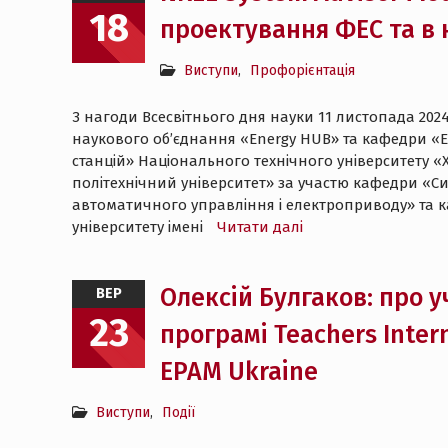
18
проектування ФЕС та в 
Виступи
,
Профорієнтація
З нагоди Всесвітнього дня науки 11 листопада 202
наукового об’єднання «Energy HUB» та кафедри «
станцій» Національного технічного університету «
політехнічний університет» за участю кафедри «С
автоматичного управління і електроприводу» та 
університету імені
Читати далі
Олексій Булгаков: про у
ВЕР
23
програмі Teachers Intern
EPAM Ukraine
Виступи
,
Події