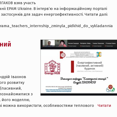
ЛГАКОВ взяв участь
панії EPAM Ukraine. В інтерв’ю на інформаційному порталі
 застосунків для задач енергоефективності. Читати далі:
ohrama_teachers_internship_zminyla_pidkhid_do_vykladannia
вний
Андрій Івахнов
ого розвитку
 (пасивний,
 познайомилися з
, його моделлю,
які можна використати, особливостями теплового
Читати