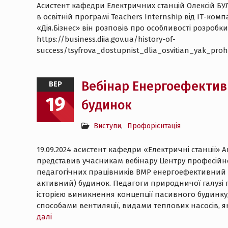
Асистент кафедри Електричних станцій Олексій БУ
в освітній програмі Teachers Internship від ІТ-ком
«Дія.Бізнес» він розповів про особливості розробки
https://business.diia.gov.ua/history-of-
success/tsyfrova_dostupnist_dlia_osvitian_yak_pr
Вебінар Енергоефекти
ВЕР
19
будинок
Виступи
,
Профорієнтація
19.09.2024 асистент кафедри «Електричні станції» 
представив учасникам вебінару Центру професійн
педагогічних працівників ВМР енергоефективний
активний) будинок. Педагоги природничої галузі
історією виникнення концепції пасивного будинку
способами вентиляції, видами теплових насосів, 
далі