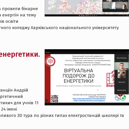
ов провели бінарне
 енергії» на тему
ів освіти
тного коледжу Харківського національного університету
енергетики.
танції» Андрій
ергетичний
тики» для учнів 11
24 імені
хопливого 3D тура по різних типах електростанцій школярі та