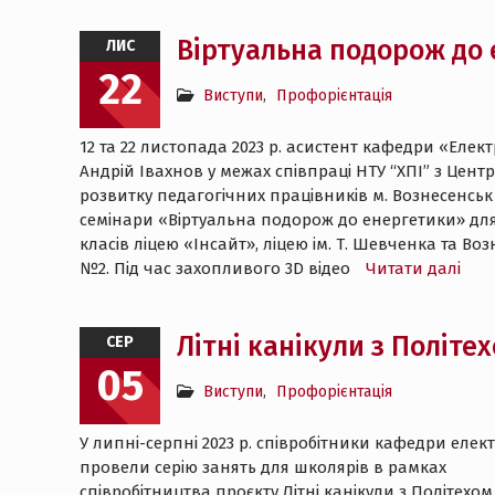
Віртуальна подорож до
ЛИС
22
Виступи
,
Профорієнтація
12 та 22 листопада 2023 р. асистент кафедри «Елект
Андрій Івахнов у межах співпраці НТУ “ХПІ” з Цен
розвитку педагогічних працівників м. Вознесенськ
семінари «Віртуальна подорож до енергетики» для 
класів ліцею «Інсайт», ліцею ім. Т. Шевченка та Во
№2. Під час захопливого 3D відео
Читати далі
Літні канікули з Політе
СЕР
05
Виступи
,
Профорієнтація
У липні-серпні 2023 р. співробітники кафедри елек
провели серію занять для школярів в рамках
співробітництва проєкту Літні канікули з Політехом