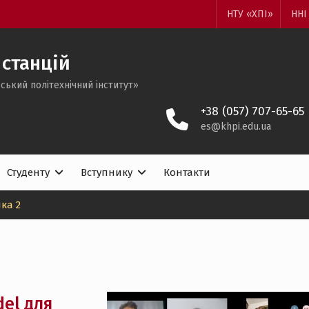
НТУ «ХПІ»
ННІ
станцій
ський політехнічний інститут»
+38 (057) 707-65-65
es@khpi.edu.ua
Студенту
Вступнику
Контакти
нка 2
del для