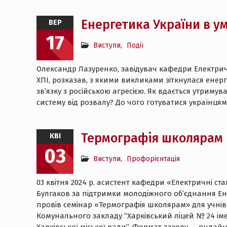
Енергетика України в у
ВЕР
17
Виступи
,
Події
Олександр Лазуренко, завідувач кафедри Електрич
ХПІ, розказав, з якими викликами зіткнулася енерг
зв’язку з російською агресією. Як вдається утриму
систему від розвалу? До чого готуватися українцям
Термографія школярам
КВІ
03
Виступи
,
Профорієнтація
03 квітня 2024 р. асистент кафедри «Електричні ста
Булгаков за підтримки молодіжного об’єднання Е
провів семінар «Термографія школярам» для учнів 
Комунального закладу “Харківський ліцей № 24 імен