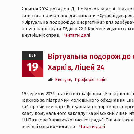
2 квітня 2024 року доц. Д. Шокарьов та ас. А. Івахн
заняття з навчальної дисципліни «Сучасні джерела
«Віртуальна подорож до енергетики» для здобувач
навчальної групи ТЕдбср-22-1 Кременчуцького льо
внутрішніх справ,
Читати далі
Віртуальна подорож до 
БЕР
19
Харків, Ліцей 24
Виступи
,
Профорієнтація
19 березня 2024 р. асистент кафедри «Електричні с
Івахнов за підтримки молодіжного об’єднання Ен
хаб провів семінар «Віртуальна подорож до енерге
класу Комунального закладу “Харківський ліцей № 
І.Н.Питікова Харківської міської ради”. Під час за
вчителі ознайомились з
Читати далі