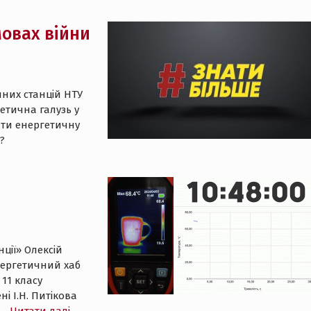
мовах війни
них станцій НТУ
етична галузь у
вати енергетичну
?
нції» Олексій
нергетичний хаб
11 класу
і І.Н. Питікова