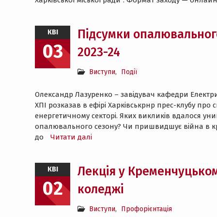
Харківської міської ради”. Формат заходу — онлай
Підсумки опалювальног
КВІ
03
2023-24
Виступи
,
Події
Олександр Лазуренко – завідувач кафедри Електр
ХПІ розказав в ефірі Харківськрнр прес-клубу про 
енергетичному секторі. Яких викликів вдалося уни
опалювального сезону? Чи пришвидшує війна в кра
до
Читати далі
Лекція у Кременчуцько
КВІ
02
коледжі
Виступи
,
Профорієнтація