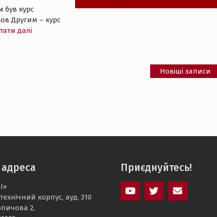
 був курс
ков Другим – курс
тати далі
Новіші записи
 адреса
Приєднуйтесь!
І»
технічний корпус, ауд. 310
youtube
twitter
mail
рпичова 2,