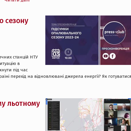
н
Читати далі
о сезону
ичних станцій НТУ
ситуацію в
кнути під час
їні перехід на відновлювані джерела енергії? Як готуватис
му льотному