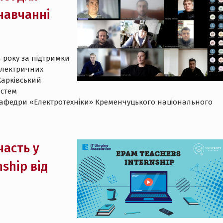
навчанні
4 року за підтримки
Електричних
Харківський
истем
кафедри «Електротехніки» Кременчуцького національного
часть у
ship від