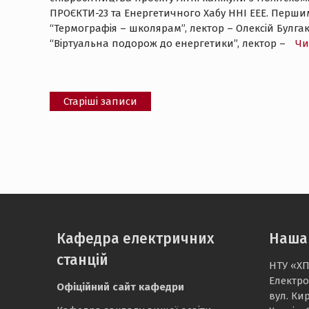
ПРОЄКТИ-23 та Енергетичного Хабу ННІ ЕЕЕ. Першим
“Термографія – школярам”, лектор – Олексій Булга
“Віртуальна подорож до енергетики”, лектор –
Чи
Навігація
Старіші записи
за
записами
Кафедра електричних
Наша
станцій
НТУ «ХП
Електро
Офіційний сайт кафедри
вул. Ки