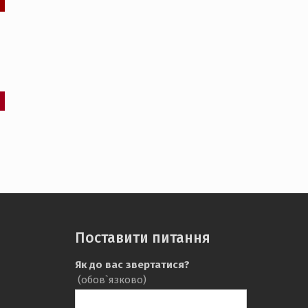
Поставити питання
Як до вас звертатися?
(обов`язково)