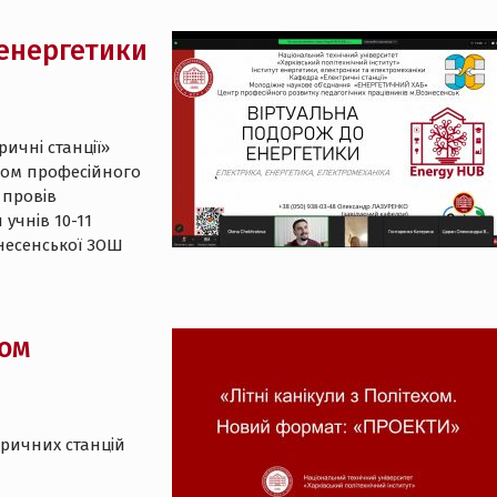
 енергетики
ричні станції»
тром професійного
 провів
учнів 10-11
знесенської ЗОШ
хом
тричних станцій
.