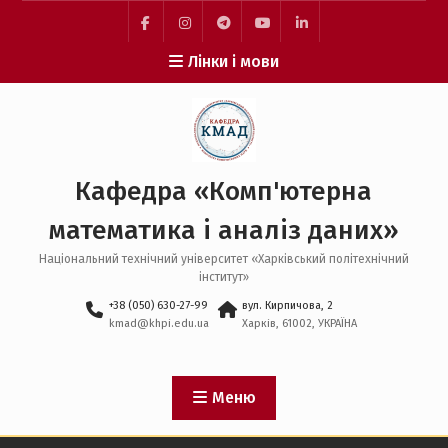
Перейти
до
facebook
instagram
telegram
youtube
linkedin
вмісту
Лінки і мови
Кафедра «Комп'ютерна
математика і аналіз даних»
Національний технічний університет «Харківський політехнічний
інститут»
+38 (050) 630-27-99
вул. Кирпичова, 2
kmad@khpi.edu.ua
Харків, 61002, УКРАЇНА
Меню