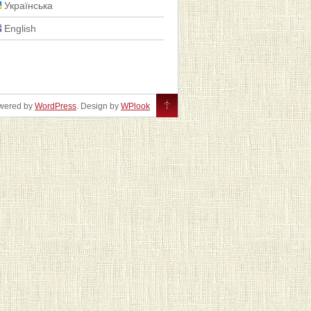
Українська
English
owered by
WordPress
. Design by
WPlook