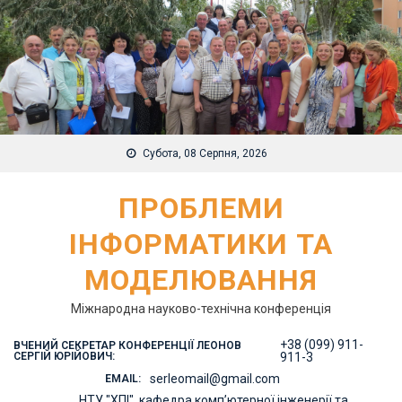
Skip
to
content
Субота, 08 Серпня, 2026
ПРОБЛЕМИ
ІНФОРМАТИКИ ТА
МОДЕЛЮВАННЯ
Міжнародна науково-технічна конференція
+38 (099) 911-
ВЧЕНИЙ СЕКРЕТАР КОНФЕРЕНЦІЇ ЛЕОНОВ
СЕРГІЙ ЮРІЙОВИЧ:
911-3
serleomail@gmail.com
EMAIL:
НТУ "ХПІ", кафедра комп’ютерної інженерії та