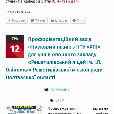
студентів кафедри БПтаНС.
Читати далі…
Поділитися цим:
Facebook
Twitter
LinkedIn
Print
Профорієнтаційний захід
ТРА
12
«Науковий пікнік з НТУ «ХПІ»
для учнів опорного закладу
«Решетилівський ліцей ім. І.Л.
Олійника» Решетилівської міської ради
Полтавської області
Абітурієнту
STEM
Продовжується активна
профорієнтаційна робота