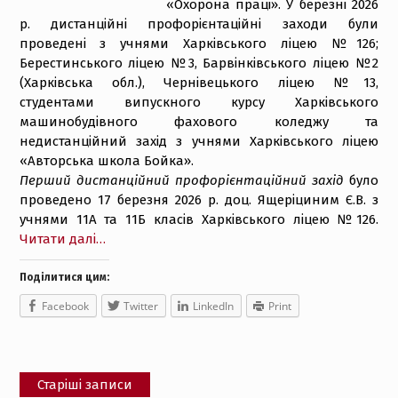
«Охорона праці». У березні 2026
р. дистанційні профорієнтаційні заходи були
проведені з учнями Харківського ліцею №126;
Берестинського ліцею №3, Барвінківського ліцею №2
(Харківська обл.), Чернівецького ліцею №13,
студентами випускного курсу Харківського
машинобудівного фахового коледжу та
недистанційний захід з учнями Харківського ліцею
«Авторська школа Бойка».
Перший дистанційний профорієнтаційний захід
було
проведено 17 березня 2026 р. доц. Ящеріциним Є.В. з
учнями 11А та 11Б класів Харківського ліцею №126.
Читати далі…
Поділитися цим:
Facebook
Twitter
LinkedIn
Print
Навігація
Старіші записи