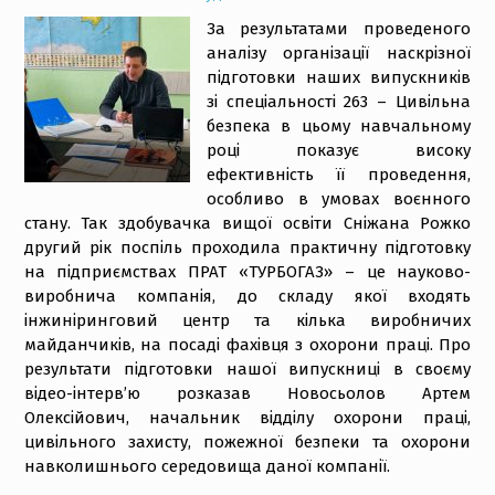
За результатами проведеного
аналізу організації наскрізної
підготовки наших випускників
зі спеціальності 263 – Цивільна
безпека в цьому навчальному
році показує високу
ефективність її проведення,
особливо в умовах воєнного
стану. Так здобувачка вищої освіти Сніжана Рожко
другий рік поспіль проходила практичну підготовку
на підприємствах ПРАТ «ТУРБОГАЗ» – це науково-
виробнича компанія, до складу якої входять
інжиніринговий центр та кілька виробничих
майданчиків, на посаді фахівця з охорони праці. Про
результати підготовки нашої випускниці в своєму
відео-інтерв’ю розказав Новосьолов Артем
Олексійович, начальник відділу охорони праці,
цивільного захисту, пожежної безпеки та охорони
навколишнього середовища даної компанії.