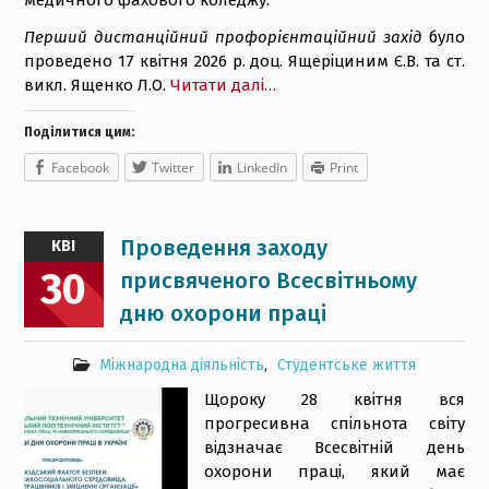
медичного фахового коледжу.
Перший дистанційний профорієнтаційний захід
було
проведено 17 квітня 2026 р. доц. Ящеріциним Є.В. та ст.
викл. Ященко Л.О.
Читати далі…
Поділитися цим:
Facebook
Twitter
LinkedIn
Print
Проведення заходу
КВІ
30
присвяченого Всесвітньому
дню охорони праці
Міжнародна діяльність
,
Студентське життя
Щороку 28 квітня вся
прогресивна спільнота світу
відзначає Всесвітній день
охорони праці, який має