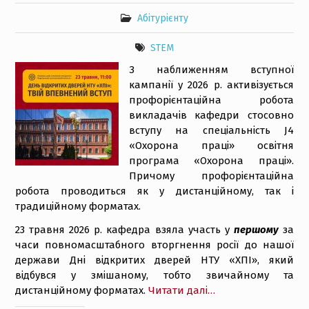
Абітурієнту
STEM
З наближенням вступної
кампанії у 2026 р. активізується
профорієнтаційна робота
викладачів кафедри стосовно
вступу на спеціальність J4
«Охорона праці» освітня
програма «Охорона праці».
Причому профорієнтаційна
робота проводиться як у дистанційному, так і
традиційному форматах.
23 травня 2026 р. кафедра взяла участь у
першому
за
часи повномасштабного вторгнення росії до нашої
держави Дні відкритих дверей НТУ «ХПІ», який
відбувся у змішаному, тобто звичайному та
дистанційному форматах.
Читати далі…