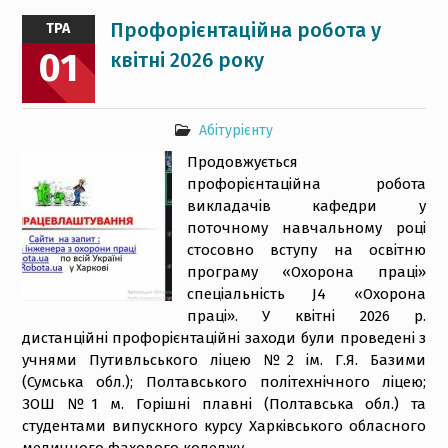
Профорієнтаційна робота у
ТРА
01
квітні 2026 року
Абітурієнту
Продовжується
профорієнтаційна робота
викладачів кафедри у
поточному навчальному році
стосовно вступу на освітню
програму «Охорона праці»
спеціальність J4 «Охорона
праці». У квітні 2026 р.
дистанційні профорієнтаційні заходи були проведені з
учнями Путивльського ліцею №2 ім. Г.Я. Базими
(Сумська обл.); Полтавського політехнічного ліцею;
ЗОШ №1 м. Горішні плавні (Полтавська обл.) та
студентами випускного курсу Харківського обласного