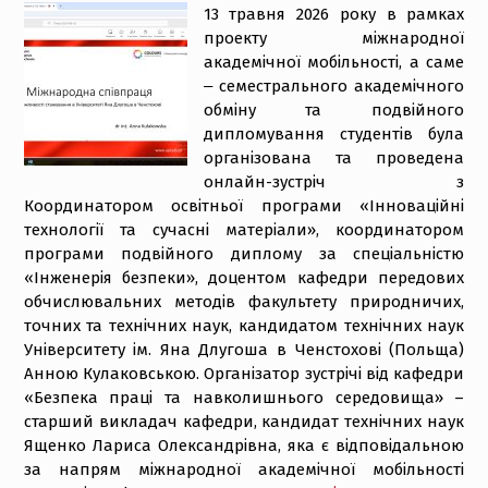
13 травня 2026 року в рамках
проекту міжнародної
академічної мобільності, а саме
‒ семестрального академічного
обміну та подвійного
дипломування студентів була
організована та проведена
онлайн-зустріч з
Координатором освітньої програми «Інноваційні
технології та сучасні матеріали», координатором
програми подвійного диплому за спеціальністю
«Інженерія безпеки», доцентом кафедри передових
обчислювальних методів факультету природничих,
точних та технічних наук, кандидатом технічних наук
Університету ім. Яна Длугоша в Ченстохові (Польща)
Анною Кулаковською. Організатор зустрічі від кафедри
«Безпека праці та навколишнього середовища» –
старший викладач кафедри, кандидат технічних наук
Ященко Лариса Олександрівна, яка є відповідальною
за напрям міжнародної академічної мобільності