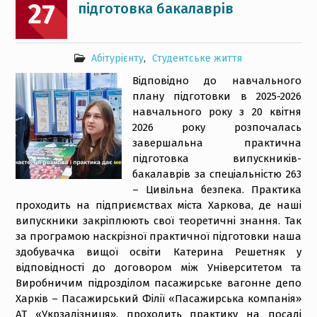
27
підготовка бакалаврів
Абітурієнту
,
Студентське життя
Відповідно до навчального
плану підготовки в 2025-2026
навчального року з 20 квітня
2026 року розпочалась
завершальна практична
підготовка випускників-
бакалаврів за спеціальністю 263
– Цивільна безпека. Практика
проходить на підприємствах міста Харкова, де наші
випускники закріплюють свої теоретичні знання. Так
за програмою наскрізної практичної підготовки наша
здобувачка вищої освіти Катерина Решетняк у
відповідності до договором між Університетом та
Виробничим підрозділом пасажирське вагонне депо
Харків – Пасажирський Філії «Пасажирська компанія»
АТ «Укрзалізниця», проходить практику на посаді