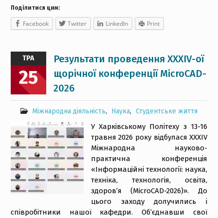
Поділитися цим:
Facebook
Twitter
LinkedIn
Print
Результати проведення XXXIV-ої
ТРА
25
щорічної конференції MicroCAD-
2026
Міжнародна діяльність
,
Наука
,
Студентське життя
У Харківському Політеху з 13-16
травня 2026 року відбулася XXXIV
Міжнародна науково-
практична конференція
«Інформаційні технології: наука,
техніка, технологія, освіта,
здоров’я (MicroCAD-2026)». До
цього заходу долучились і
співробітники нашої кафедри. Об’єднавши свої