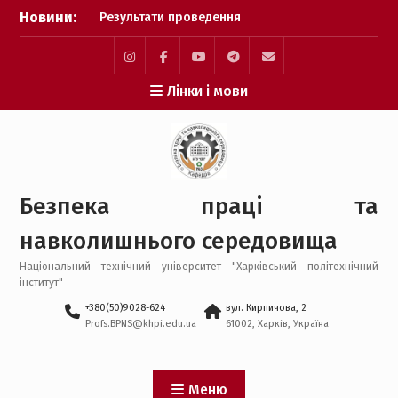
Перейти
Новини:
Результати проведення
до
XXXIV-ої щорічної
вмісту
конференції MicroCAD-
2026
Instagram
Facebook
YouTube
Telegram
Mail
Лінки і мови
Результати наскрізної
практичної підготовки
бакалаврів
Атестаційний іспит
бакалаврів 2026 року
Профорієнтаційна
Безпека праці та
робота у травні 2026
року
навколишнього середовища
Національний технічний університет "Харківський політехнічний
інститут"
+380(50)9028-624
вул. Кирпичова, 2
Profs.BPNS@khpi.edu.ua
61002, Харків, Україна
Меню