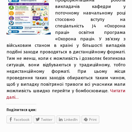
викладачів кафедри у
поточному навчальному році
стосовно вступу на
спеціальність J4 «Охорона
праці» освітня програма
«Охорона праці». У зв’язку з
військовим станом в країні у більшості випадків
подібні заходи проводяться в дистанційному форматі.
Тим не менш, коли є можливість і дозволяє безпекова
ситуація, вони відбуваються у традиційному, тобто
недистанційному форматі. При цьому місця
проведення таких заходів обираються таким чином,
щоб у випадку повітряної тривоги всі учасники мали
можливість швидко перейти у бомбосховище.
Читати
далі…
Поділитися цим:
Facebook
Twitter
LinkedIn
Print