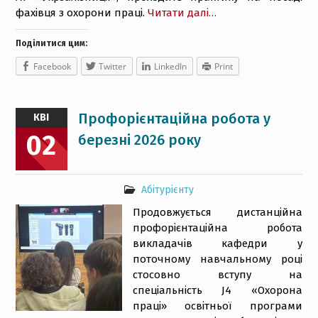
фахівця з охорони праці.
Читати далі…
Поділитися цим:
Facebook
Twitter
LinkedIn
Print
Профорієнтаційна робота у
КВІ
02
березні 2026 року
Абітурієнту
Продовжується дистанційна
профорієнтаційна робота
викладачів кафедри у
поточному навчальному році
стосовно вступу на
спеціальність J4 «Охорона
праці» освітньої програми