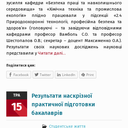
зусилля кафедри «Безпека праці та навколишнього
середовища» та «Хімічна техніка та промислова
екологія» плідно працювали у підсекції «2.4
Природоохоронні технології, професійна безпека та
здоров’я» (головуючі – та завідуючи відповідними
кафедрами професор Вамболь С.О. та професор
Шестопалов О.В.; секретар – доцент Максименко О.А.).
Результати своїх наукових досліджень науковці
представили у
Читати далі…
Поділитися цим:
Facebook
Twitter
LinkedIn
Print
Результати наскрізної
ТРА
15
практичної підготовки
бакалаврів
Студентське життя