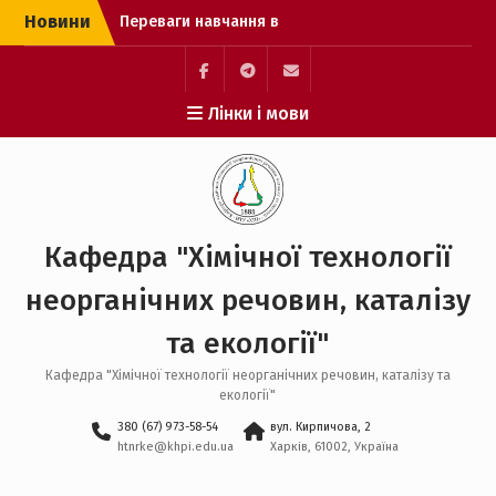
Перейти
Новини
Переваги навчання в
до
університеті
вмісту
Хімтехнологія без
кордонів: вступай та
Элемент
Элемент
Элемент
Лінки і мови
відкривай шлях до
меню
меню
меню
навчання в Німеччині
Ліквідація академічної
заборгованності
Кафедра "Хімічної технології
неорганічних речовин, каталізу
та екології"
Кафедра "Хімічної технології неорганічних речовин, каталізу та
екології"
380 (67) 973-58-54
вул. Кирпичова, 2
htnrke@khpi.edu.ua
Харків, 61002, Україна