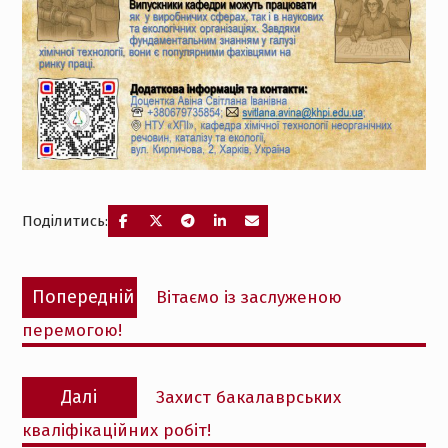
Поділитись:
Навігація
Попередній
Попередній
Вітаємо із заслуженою
записів
запис:
перемогою!
Наступний
Далі
Захист бакалаврських
запис:
кваліфікаційних робіт!