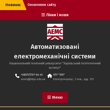
Перейти
Новини:
Оновлення сайту
до
кафедри
вмісту
Лінки і мови
З новим 2026-роком!
Скоро розпочнуться
заняття
Автоматизовані
електромеханічні системи
Национальний технічний університет "Харківський політехнічний
інститут"
+38(057)707-64-45
НТУ "ХПІ"
aems@khpi.edu.ua
Електрокорпус, 2 пов., ауд. 125
Меню