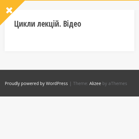
Цикли лекцій. Відео
Proudly powered by WordPress
|
Theme:
Alizee
by aThemes