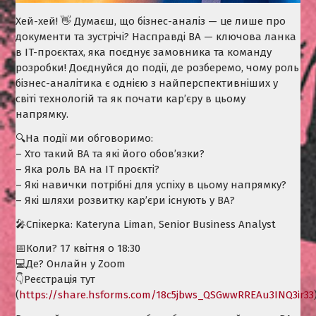
Хей-хей! 👋 Думаєш, що бізнес-аналіз — це лише про
документи та зустрічі? Насправді BA — ключова ланка
в IT-проєктах, яка поєднує замовника та команду
розробки! Доєднуйся до події, де розберемо, чому роль
бізнес-аналітика є однією з найперспективніших у
світі технологій та як почати кар’єру в цьому
напрямку.
🔍На події ми обговоримо:
– Хто такий ВА та які його обов’язки?
– Яка роль BA на IT проєкті?
– Які навички потрібні для успіху в цьому напрямку?
– Які шляхи розвитку кар’єри існують у BA?
🎤Спікерка: Kateryna Liman, Senior Business Analyst
📅Коли? 17 квітня о 18:30
💻Де? Онлайн у Zoom
👇Реєстрація тут
(
https://share.hsforms.com/18c5jbws_QSGwwRREAu3INQ3ir33