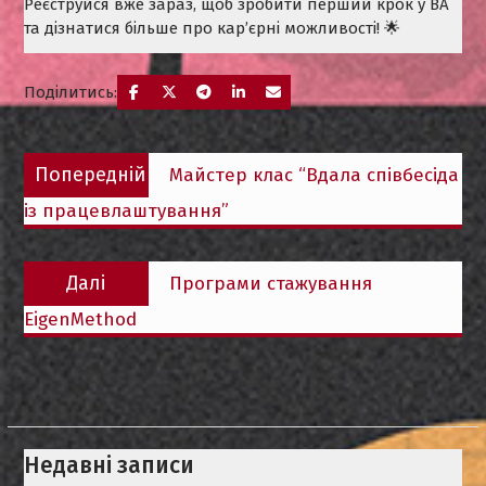
Реєструйся вже зараз, щоб зробити перший крок у BA
та дізнатися більше про кар’єрні можливості! 🌟
Поділитись:
Навігація
Попередній
Попередній
Майстер клас “Вдала співбесіда
записів
запис:
із працевлаштування”
Наступний
Далі
Програми стажування
запис:
EigenMethod
Недавні записи