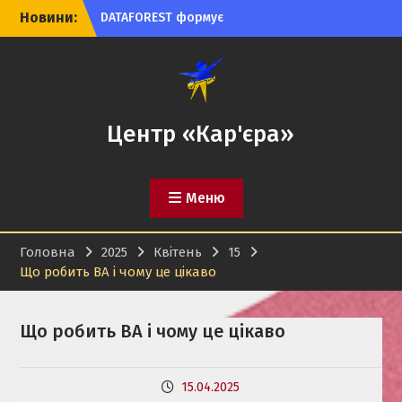
Trainee та Junior-позицій
Перейти
Новини:
в ІТ
до
Python Developer
вмісту
(Payments) у Precoro:
можливість для студентів
і випускників
ТОВ «Слобожанський
Центр «Кар'єра»
миловар» запрошує
студентів і випускників
на роботу
Меню
Головна
2025
Квітень
15
Що робить BA і чому це цікаво
Що робить BA і чому це цікаво
15.04.2025