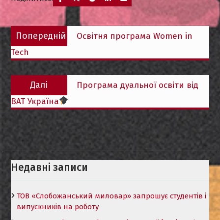
Навігація
Попередній
Попередній
Освітня програма Women in
записів
запис:
Tech
Наступний
Далі
Програма дуальної освіти від
запис:
ВАТ Україна
Недавні записи
ТОВ «Слобожанський миловар» запрошує студентів і
випускників на роботу