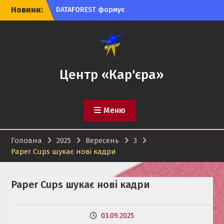
Перейти
talent pool для майбутніх
Новини:
до
Trainee та Junior-позицій
вмісту
в ІТ
Python Developer
(Payments) у Precoro:
можливість для студентів
і випускників
Центр «Кар'єра»
ТОВ «Слобожанський
миловар» запрошує
студентів і випускників
Меню
на роботу
Головна
2025
Вересень
3
Paper Cups шукає нові кадри
Paper Cups шукає нові кадри
03.09.2025