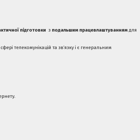
ктичної підготовки
з
подальшим працевлаштуванням
для
сфері телекомунікацій та зв’язку і є генеральним
ернету.