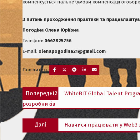
компенсується пальне (умови компенсації оговорю
З питань проходження практики та працевлаштув
Погодіна Олена Юріївна
Телефон:
0662825756
E-mail:
olenapogodina21@gmail.com
Поділитись:
Навігація
Попередній
Попередній
WhiteBIT Global Talent Pro
записів
запис:
розробників
Наступний
Далі
Навчися працювати у Web3 з
запис: