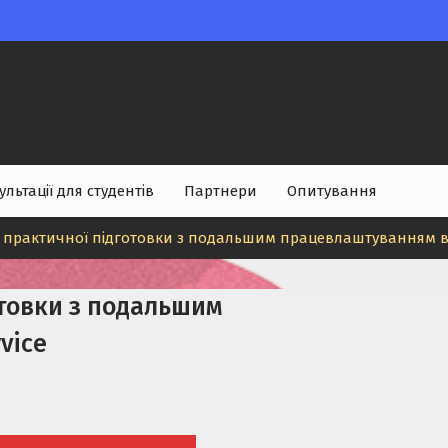
ультації для студентів
Партнери
Опитування
практичної підготовки з подальшим працевлаштуванням від
товки з подальшим
vice