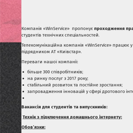
Компанія «WinService» пропонує
проходження пра
студентів технічних спеціальностей.
Телекомунікаційна компанія «WinService» працює у 
підрядником АТ «Київстар».
Переваги нашої компанії:
більше 300 співробітників;
на ринку послуг з 2017 року;
стабільний розвиток та постійне зростання;
запровадження інновацій у сфері дротового інт
Вакансія для студентів та випускників:
Технік з підключення домашнього інтернету:
Обов’язки: