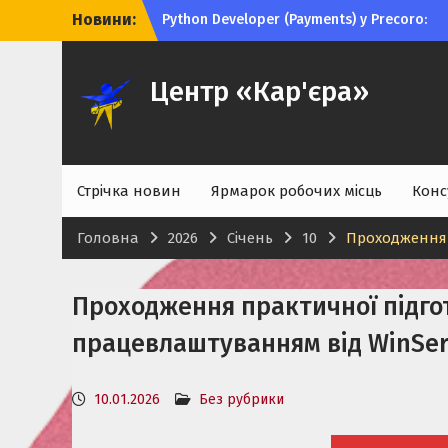
Перейти
Новини:
Python Developer (Payments) у Precoro:
до
можливість для студентів і випускників
вмісту
ТОВ «Слобожанський миловар»
запрошує студентів і випускників на
Центр «Кар'єра»
роботу
DATAFOREST формує talent pool для
майбутніх Trainee та Junior-позицій в ІТ
Стрічка новин
Ярмарок робочих місць
Конс
Головна
2026
Січень
10
Проходження 
Проходження практичної підго
працевлаштуванням від WinSer
10.01.2026
Без рубрики