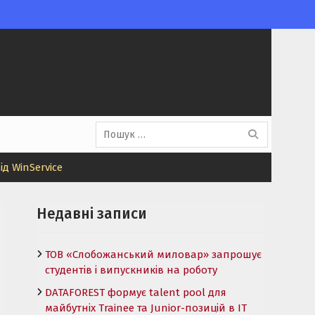
Пошук:
 WinService
Недавні записи
ТОВ «Слобожанський миловар» запрошує
студентів і випускників на роботу
DATAFOREST формує talent pool для
майбутніх Trainee та Junior-позицій в ІТ