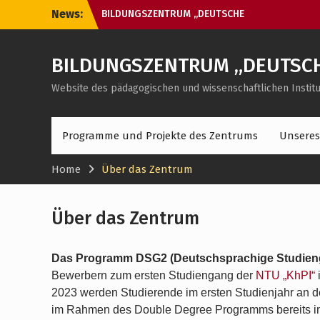
Skip
News:
BILDUNGSZENTRUM „DEUTSCHE
to
TECHNISCHE FAKULTÄT“
content
BILDUNGSZENTRUM „DEUTSCH
Website des pädagogischen und wissenschaftlichen Institut
Programme und Projekte des Zentrums
Unsere
Home
Über das Zentrum
Über das Zentrum
Das Programm DSG2 (Deutschsprachige Studien
Bewerbern zum ersten Studiengang der
NTU „KhPI“
2023 werden Studierende im ersten Studienjahr an de
im Rahmen des Double Degree Programms bereits in 