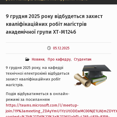
9 грудня 2025 року відбудеться захист
кваліфікаційних робіт магістрів
академічної групи ХТ-М124б
05.12.2025
Новини
,
Про кафедру
,
Студентам
9 грудня 2025 року, на кафедрі
технічної електрохімії відбудеться
захист кваліфікаційних робіт
магістрів.
Подія відбуватиметься в онлайн-
режимі за посиланням
https://teams.microsoft.com/l/meetup-
join/19%3ameeting_ZDAyYmU1YzUtODEwMC00NjE1LWJmZDYtY
context=%7b%22Tid%22%3a%222611abf3-4765-483b-8358-