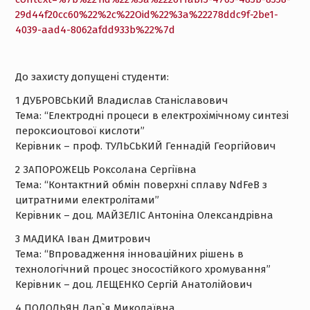
29d44f20cc60%22%2c%22Oid%22%3a%22278ddc9f-2be1-
4039-aad4-8062afdd933b%22%7d
До захисту допущені студенти:
1 ДУБРОВСЬКИЙ Владислав Станіславович
Тема: “Електродні процеси в електрохімічному синтезі
пероксиоцтової кислоти”
Керівник – проф. ТУЛЬСЬКИЙ Геннадій Георгійович
2 ЗАПОРОЖЕЦЬ Роксолана Сергіївна
Тема: “Контактний обмін поверхні сплаву NdFeB з
цитратними електролітами”
Керівник – доц. МАЙЗЕЛІС Антоніна Олександрівна
3 МАДИКА Іван Дмитрович
Тема: “Впровадження інноваційних рішень в
технологічний процес зносостійкого хромування”
Керівник – доц. ЛЕЩЕНКО Сергій Анатолійович
4 ПОДОЛЬЯН Дар`я Миколаївна