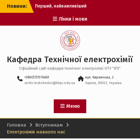
Перейти
Новини:
Перший, найважливіший
до
етап вступної кампанії
вмісту
Лінки і мови
2026 пройдено!
Час подання заяв
спливає! Не відкладайте
важливий крок на
останній день.
Рекомендації до вступу
Кафедра Технічної електрохімії
оприлюднено!
Офіційний сайт кафедри технічної електрохімії НТУ "ХПІ"
+380(57)7076661
вул. Кирпичова, 2
serhii.leshchenko@khpi.edu.ua
Харків, 61002, Україна
Меню
Головна
Вступникам
Електрохімія навколо нас