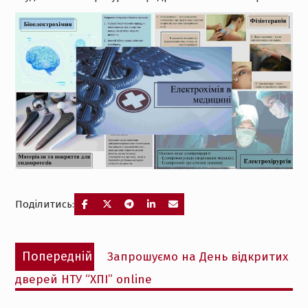
Поділитись:
Навігація
Попередній
Попередній
Запрошуємо на День відкритих
записів
запис:
дверей НТУ “ХПІ” online