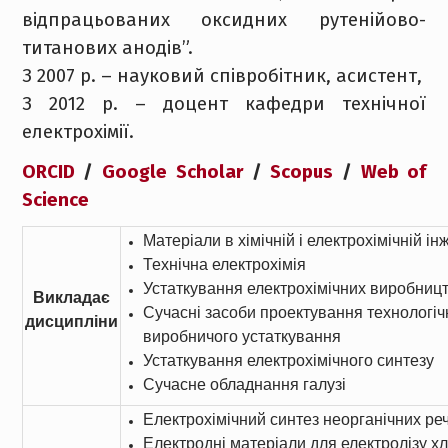
відпрацьованих оксидних рутенійово-
титанових анодів”.
З 2007 р. – науковий співробітник, асистент,
З 2012 р. – доцент кафедри технічної
електрохімії.
ORCID
/
Google Scholar
/
Scopus
/
Web of
Science
Матеріали в хімічній і електрохімічній ін
Технічна електрохімія
Устаткування електрохімічних виробниц
Викладає
Сучасні засоби проектування технологіч
дисципліни
виробничого устаткування
Устаткування електрохімічного синтезу
Сучасне обладнання галузі
Електрохімічний синтез неорганічних р
Електродні матеріали для електролізу хл