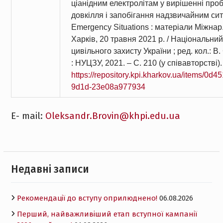
ціанідним електролітам у вирішенні про
довкілля і запобігання надзвичайним сит
Emergency Situations : матеріали Міжнар. 
Харків, 20 травня 2021 р. / Національний
цивільного захисту України ; ред. кол.: В
: НУЦЗУ, 2021. – С. 210 (у співавторстві)
https://repository.kpi.kharkov.ua/items/0d
9d1d-23e08a977934
Е- mail:
Oleksandr.Brovin@khpi.edu.ua
Недавні записи
Рекомендації до вступу оприлюднено!
06.08.2026
Перший, найважливіший етап вступної кампанії