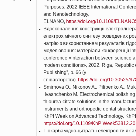
Purposes, 2022 IEEE International Confere
and Nanotechnology,
ELNANO,
https://doi.org/10.1109/ELNAN
Вдосконалення конструкції електролізер
електрохімічного синтезу розведених роз
натрію з використанням результатів гід
моделювання: матеріали конференції Inter
conference «Interaction between science a
modern conditions», 2022. Riga, Republic of
Publishing”, p. 66 (у
співавторстві).
https://doi.org/10.30525/9
Smirnova O., Nikonov A., Pilipenko A., Mukh
Ivashchenko M. Electrochemical polishing o
thiourea-citrate solutions in the manufactur
instruments and orthopedic dental structu
KhPI Week on Advanced Technology, KhP
https://doi.org/10.1109/KhPIWeek53812.2
Тіокарбамідно-цитратні електроліти як 