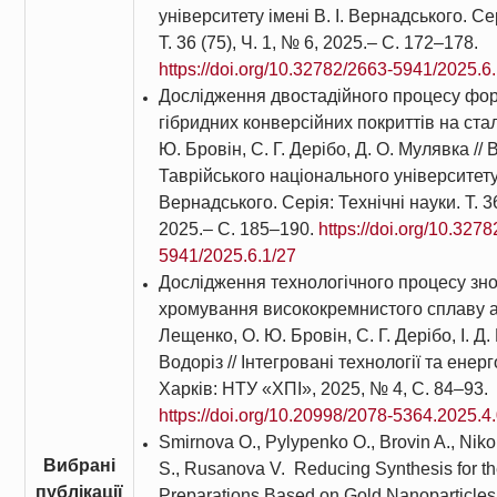
університету імені В. І. Вернадського. Сер
Т. 36 (75), Ч. 1, № 6, 2025.– С. 172–178.
https://doi.org/10.32782/2663-5941/2025.6
Дослідження двостадійного процесу фо
гібридних конверсійних покриттів на сталі
Ю. Бровін, С. Г. Дерібо, Д. О. Мулявка // 
Таврійського національного університету і
Вернадського. Серія: Технічні науки. Т. 36
2025.– С. 185–190.
https://doi.org/10.327
5941/2025.6.1/27
Дослідження технологічного процесу зно
хромування висококремнистого сплаву ал
Лещенко, О. Ю. Бровін, С. Г. Дерібо, І. Д.
Водоріз // Інтегровані технології та ене
Харків: НТУ «ХПІ», 2025, № 4, С. 84–93.
https://doi.org/10.20998/2078-5364.2025.4
Smirnova O., Pylypenko O., Brovin A., Niko
Вибрані
S., Rusanova V. Reducing Synthesis for th
публікації
Preparations Based on Gold Nanoparticles