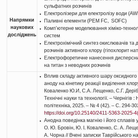
сульфатних розчинів
Електролізери для електролізу води (
Напрямки
Паливні елементи (PEM FC, SOFC)
наукових
Комп’ютерне моделювання хіміко-техноло
досліджень
систем
Електрохімічний синтез окислювачів та 
розчинів активного хлору (гіпохлорит нат
Електрофоретичне нанесення дисперсних
на титан з неводних розчинів
Вплив складу активного шару оксидного
аноду на кінетику реакції виділення хлору
Коваленко Ю.И, С.А. Лещенко, С.Г. Деріб
Технічні науки та технології. – Чернігів :
політехніка, 2025. – № 4 (42). – С. 294-30
https://doi.org/10.25140/2411-5363-2025-4
Анодна поведінка магнію і його сплавів у
О. Ю. Бровін, Ю. І. Коваленко, С. А. Лещен
А. Чорна // Вчені записки Таврійського н