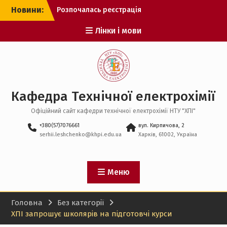
Перейти
Новини:
Розпочалась реєстрація
до
на спеціальну сесію ЄВІ
вмісту
Лінки і мови
Рекомендації до вступу
оприлюднено!
Розпочато подання заяв
від вступників у
магістратуру
Кафедра Технічної електрохімії
Офіційний сайт кафедри технічної електрохімії НТУ "ХПІ"
+380(57)7076661
вул. Кирпичова, 2
serhii.leshchenko@khpi.edu.ua
Харків, 61002, Україна
Меню
Головна
Без категорії
ХПІ запрошує школярів на підготовчі курси