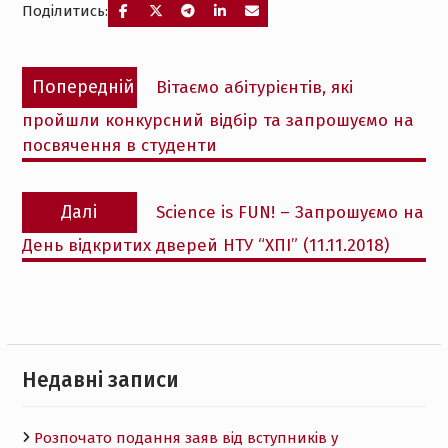
Поділитись:
Навігація
Попередній
Попередній
Вітаємо абітурієнтів, які
записів
запис:
пройшли конкурсний відбір та запрошуємо на
посвячення в студенти
Наступний
Далі
Science is FUN! – Запрошуємо на
запис:
День відкритих дверей НТУ “ХПІ” (11.11.2018)
Недавні записи
Розпочато подання заяв від вступників у