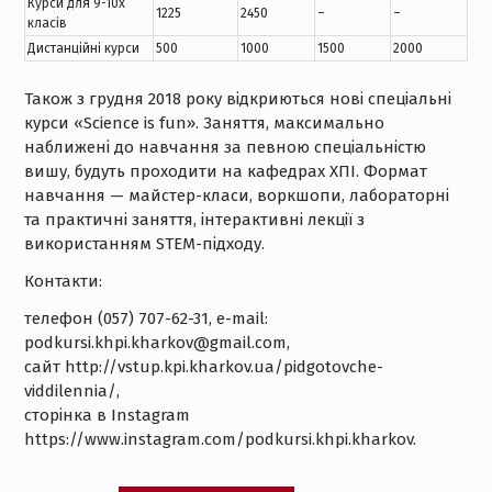
Курси для 9-10х
1225
2450
–
–
класів
Дистанційні курси
500
1000
1500
2000
Також з грудня 2018 року відкриються нові спеціальні
курси «Sсience is fun». Заняття, максимально
наближені до навчання за певною спеціальністю
вишу, будуть проходити на кафедрах ХПІ. Формат
навчання — майстер-класи, воркшопи, лабораторні
та практичні заняття, інтерактивні лекції з
використанням STEM-підходу.
Контакти:
телефон (057) 707-62-31, e-mail:
podkursi.khpi.kharkov@gmail.com,
сайт http://vstup.kpi.kharkov.ua/pidgotovche-
viddilennia/,
сторінка в Instagram
https://www.instagram.com/podkursi.khpi.kharkov.