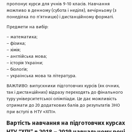
пропонує курси для учнів 9-10 класів. Навчання
можливо в денному (субота і неділя), вечірньому (з
понеділка по п’ятницю) і дистанційному форматі.
Предмети на вибір:
– математика;
– фізика;
– хімія;
– англійська мова;
– історія України;
– біологія;
– українська мова та література.
ВАЖЛИВО: випускники підготовчих курсів (як очних,
так і дистанційних) відразу переходять до фінального
туру університетської олімпіади. Це дає можливість
отримати до 20 додаткових балів до результатів ЗНО
при вступі в НТУ «ХПІ».
Вартість навчання на підготовчих курсах
НТУ “ХПІ” в 2018 – 2019 навчальному році