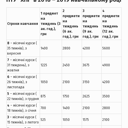
2
3
4
1 предмет
предмети
предмети
предмети
на
на
на
на
Строки навчання
тиждень
(3
тиждень
тиждень
тиждень
ак. год.),
(6 ак.
(9 ак.
(12 ак.
грн
год.), грн
год.), грн
год.), грн
8
– місячні курси (
35 тижнів), з
1400
2800
4200
5600
вересня
7
– місячні курси (
31 тиждень), з
1225
2450
3675
4900
жовтня
6
– місячні курси (
26 тижнів), з
1050
2100
3150
4200
листопада
5
– місячні курси (
875
1750
2625
3500
22 тижнів), з грудня
4
– місячні курси (
700
1400
2100
2800
18 тижнів), з січня
3
– місячні курси (
525
1050
1575
2100
15 тижнів), з лютого