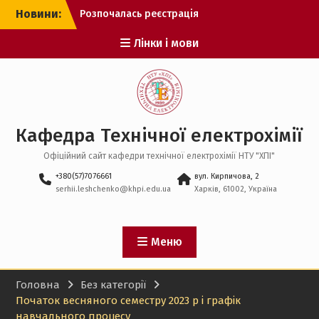
Перейти
Новини:
Розпочалась реєстрація
до
на спеціальну сесію ЄВІ
вмісту
Лінки і мови
Рекомендації до вступу
оприлюднено!
Розпочато подання заяв
від вступників у
магістратуру
Кафедра Технічної електрохімії
Офіційний сайт кафедри технічної електрохімії НТУ "ХПІ"
+380(57)7076661
вул. Кирпичова, 2
serhii.leshchenko@khpi.edu.ua
Харків, 61002, Україна
Меню
Головна
Без категорії
Початок весняного семестру 2023 р і графік
навчального процесу