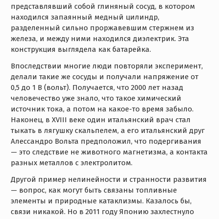
представлявший собой глиняный сосуд, в котором
находился запаянный медный цилиндр,
разделенный сильно проржавевшим стержнем из
железа, и между ними находился диэлектрик. Эта
конструкция выглядела как батарейка.
Впоследствии многие люди повторяли эксперимент,
делали такие же сосуды и получали напряжение от
0,5 до 1 В (вольт). Получается, что 2000 лет назад
человечество уже знало, что такое химический
источник тока, а потом на какое-то время забыло.
Наконец, в XVIII веке один итальянский врач стал
тыкать в лягушку скальпелем, а его итальянский друг
Алессандро Вольта предположил, что подергивания
— это следствие не животного магнетизма, а контакта
разных металлов с электролитом.
Другой пример нелинейности и странности развития
— вопрос, как могут быть связаны топливные
элементы и природные катаклизмы. Казалось бы,
связи никакой. Но в 2011 году Японию захлестнуло