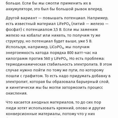
больше. Если бы мы смогли применить их в
аккумуляторе, это был бы большой рывок вперед.
Другой вариант — повышать потенциал. Например,
есть известный материал LiFePO
(литий — железо —
4
фосфат) с потенциалом 3,5 В. Если мы заменим
железо на кобальт или никель, то получим ту же
структуру, но потенциал будет выше, уже 5 В.
Используя, например, LiCoPO
, мы получим
4
энергоемкость катода порядка 800 ватт-час на
килограмм против 560 у LiFePO
. Но есть проблема:
4
термодинамическая стабильность электролита. В этом
случае нужно пойти по тому же пути, по которому
пошли с графитом. То есть надо придумать добавку в
электролит, которая бы образовала барьерный слой,
и кинетически мы бы могли затормозить процесс
окисления.
Что касается анодных материалов, то до сих пор
люди хотят использовать кремний, олово и другие
конверсионные материалы, потому что у них