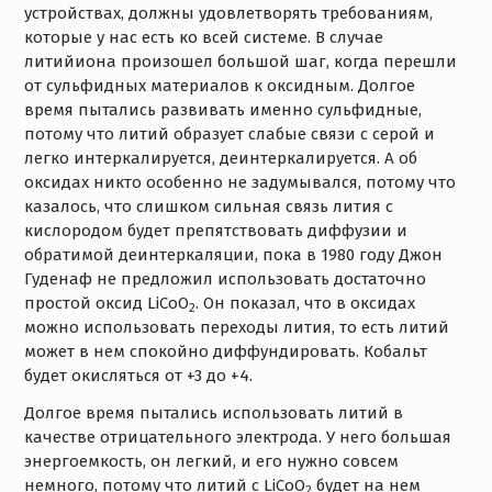
устройствах, должны удовлетворять требованиям,
которые у нас есть ко всей системе. В случае
литийиона произошел большой шаг, когда перешли
от сульфидных материалов к оксидным. Долгое
время пытались развивать именно сульфидные,
потому что литий образует слабые связи с серой и
легко интеркалируется, деинтеркалируется. А об
оксидах никто особенно не задумывался, потому что
казалось, что слишком сильная связь лития с
кислородом будет препятствовать диффузии и
обратимой деинтеркаляции, пока в 1980 году Джон
Гуденаф не предложил использовать достаточно
простой оксид LiCoO
. Он показал, что в оксидах
2
можно использовать переходы лития, то есть литий
может в нем спокойно диффундировать. Кобальт
будет окисляться от +3 до +4.
Долгое время пытались использовать литий в
качестве отрицательного электрода. У него большая
энергоемкость, он легкий, и его нужно совсем
немного, потому что литий с LiCoO
будет на нем
2