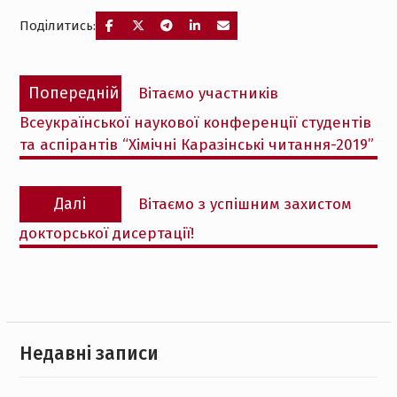
Поділитись:
Навігація
Попередній
Попередній
Вітаємо участників
записів
запис:
Всеукраїнської наукової конференції студентів
та аспірантів “Хімічні Каразінські читання-2019”
Наступний
Далі
Вітаємо з успішним захистом
запис:
докторської дисертації!
Недавні записи