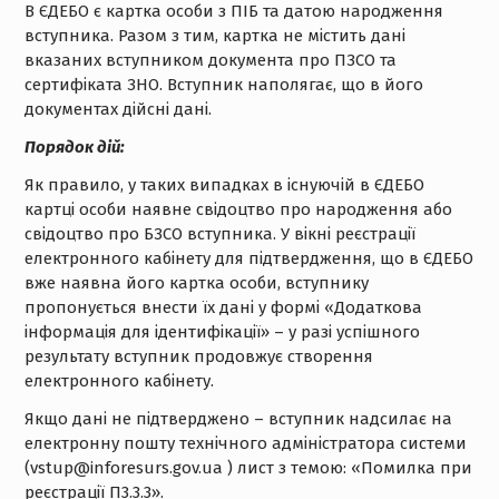
В ЄДЕБО є картка особи з ПІБ та датою народження
вступника. Разом з тим, картка не містить дані
вказаних вступником документа про ПЗСО та
сертифіката ЗНО. Вступник наполягає, що в його
документах дійсні дані.
Порядок дій:
Як правило, у таких випадках в існуючій в ЄДЕБО
картці особи наявне свідоцтво про народження або
свідоцтво про БЗСО вступника. У вікні реєстрації
електронного кабінету для підтвердження, що в ЄДЕБО
вже наявна його картка особи, вступнику
пропонується внести їх дані у формі «Додаткова
інформація для ідентифікації» – у разі успішного
результату вступник продовжує створення
електронного кабінету.
Якщо дані не підтверджено – вступник надсилає на
електронну пошту технічного адміністратора системи
(vstup@inforesurs.gov.ua ) лист з темою: «Помилка при
реєстрації П3.3.3».