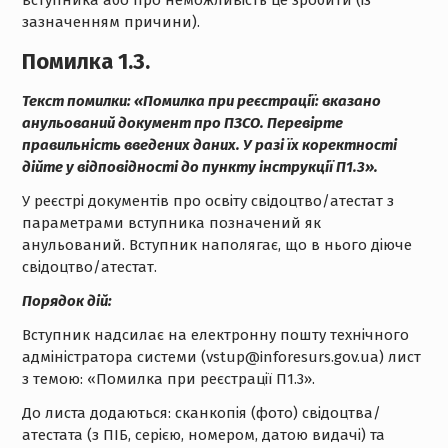
вступника або про неможливість це зробити (із
зазначенням причини).
Помилка 1.3.
Текст помилки:
«Помилка при реєстрації: вказано
анульований
документ
про ПЗСО. Перевірте
правильність введених даних. У разі їх коректності
дійте у відповідності до пункту інструкції П1.3».
У реєстрі документів про освіту свідоцтво/атестат з
параметрами вступника позначений як
анульований. Вступник наполягає, що в нього діюче
свідоцтво/атестат.
Порядок дій:
Вступник надсилає на електронну пошту технічного
адміністратора системи (vstup@inforesurs.gov.ua) лист
з темою: «Помилка при реєстрації П1.3».
До листа додаються: сканкопія (фото) свідоцтва/
атестата (з ПІБ, серією, номером, датою видачі) та