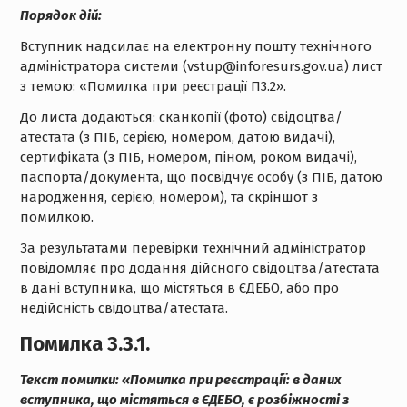
Порядок дій:
Вступник надсилає на електронну пошту технічного
адміністратора системи (vstup@inforesurs.gov.ua) лист
з темою: «Помилка при реєстрації П3.2».
До листа додаються: сканкопії (фото) свідоцтва/
атестата (з ПІБ, серією, номером, датою видачі),
сертифіката (з ПІБ, номером, піном, роком видачі),
паспорта/документа, що посвідчує особу (з ПІБ, датою
народження, серією, номером), та скріншот з
помилкою.
За результатами перевірки технічний адміністратор
повідомляє про додання дійсного свідоцтва/атестата
в дані вступника, що містяться в ЄДЕБО, або про
недійсність свідоцтва/атестата.
Помилка 3.3
.
1.
Текст помилки:
«Помилка при реєстрації: в даних
вступника, що містяться в ЄДЕБО, є розбіжності з