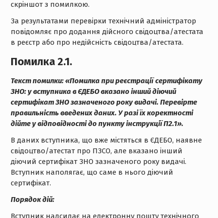
скріншот з помилкою.
За результатами перевірки технічний адміністратор
повідомляє про додання дійсного свідоцтва/атестата
в реєстр або про недійсність свідоцтва/атестата.
Помилка 2.1.
Текст помилки:
«Помилка при реєстрації
сертифікату
ЗНО: у вступника в ЄДЕБО вказано інший діючий
сертифікат ЗНО зазначеного року видачі. Перевірте
правильність введених даних. У разі їх коректності
дійте у відповідності до пункту інструкції П2.1».
В даних вступника, що вже містяться в ЄДЕБО, наявне
свідоцтво/атестат про ПЗСО, але вказано інший
діючий сертифікат ЗНО зазначеного року видачі.
Вступник наполягає, що саме в нього діючий
сертифікат.
Порядок дій:
Вступник надсилає на електронну пошту технічного