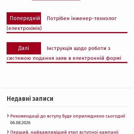
Навігація
Попередній
Попередній
Потрібен інженер-технолог
записів
запис:
(електрохімік)
Наступний
Далі
Інструкція щодо роботи з
запис:
системою подання заяв в електронній формі
Недавні записи
Рекомендації до вступу буде оприлюднено сьогодні!
06.08.2026
Перший, найважливіший етап вступної кампанії