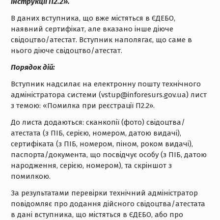
інструкції П2.2».
В даних вступника, що вже містяться в ЄДЕБО,
наявний сертифікат, але вказано інше діюче
свідоцтво/атестат. Вступник наполягає, що саме в
нього діюче свідоцтво/атестат.
Порядок дій:
Вступник надсилає на електронну пошту технічного
адміністратора системи (vstup@inforesurs.gov.ua) лист
з темою: «Помилка при реєстрації П2.2».
До листа додаються: сканкопії (фото) свідоцтва/
атестата (з ПІБ, серією, номером, датою видачі),
сертифіката (з ПІБ, номером, піном, роком видачі),
паспорта/документа, що посвідчує особу (з ПІБ, датою
народження, серією, номером), та скріншот з
помилкою.
За результатами перевірки технічний адміністратор
повідомляє про додання дійсного свідоцтва/атестата
в дані вступника, що містяться в ЄДЕБО, або про