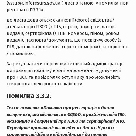
(vstup@inforesurs.gov.ua ) лист з темою: «Помилка при
реєстрації П3.3.1».
До листа додаються: сканкопії (фото) свідоцтва/
атестата про ПЗСО (з ПІБ, серією, номером, датою
видачі), сертифіката (з ПІБ, номером, піном, роком
видачі), паспорта/документа, що посвідчує особу (з
ПІБ, датою народження, серією, номером), та скріншот
з помилкою.
За результатами перевірки технічний адміністратор
виправляє помилку в даті народження у документі
про ПЗСО та повідомляє вступнику про можливість
створення електронного кабінету.
Помилка 3.3
.2.
Текст помилки:
«Помилка при реєстрації: в даних
вступника, що містяться в ЄДЕБО, є розбіжності в ПІБ,
вказаними в документі про ПЗСО та сертифікаті ЗНО.
Перевірте правильність введених даних. У разі їх
коректності дійте у відповідності до пункту