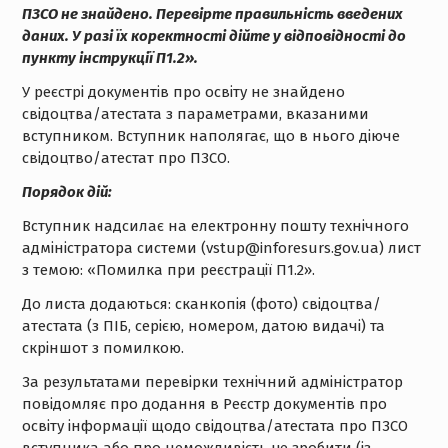
ПЗСО не знайдено. Перевірте правильність введених
даних. У разі їх коректності дійте у відповідності до
пункту інструкції П1.2».
У реєстрі документів про освіту не знайдено
свідоцтва/атестата з параметрами, вказаними
вступником. Вступник наполягає, що в нього діюче
свідоцтво/атестат про ПЗСО.
Порядок дій:
Вступник надсилає на електронну пошту технічного
адміністратора системи (vstup@inforesurs.gov.ua) лист
з темою: «Помилка при реєстрації П1.2».
До листа додаються: сканкопія (фото) свідоцтва/
атестата (з ПІБ, серією, номером, датою видачі) та
скріншот з помилкою.
За результатами перевірки технічний адміністратор
повідомляє про додання в Реєстр документів про
освіту інформації щодо свідоцтва/атестата про ПЗСО