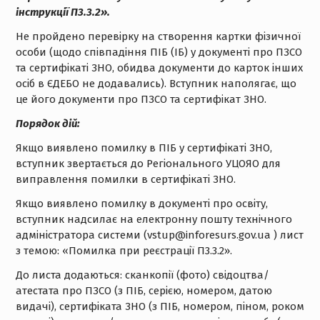
інструкції П3.3.2».
Не пройдено перевірку на створення картки фізичної
особи (щодо співпадіння ПІБ (ІБ) у документі про ПЗСО
та сертифікаті ЗНО, обидва документи до карток інших
осіб в ЄДЕБО не додавались). Вступник наполягає, що
це його документи про ПЗСО та сертифікат ЗНО.
Порядок дій:
Якщо виявлено помилку в ПІБ у сертифікаті ЗНО,
вступник звертається до Регіонального УЦОЯО для
виправлення помилки в сертифікаті ЗНО.
Якщо виявлено помилку в документі про освіту,
вступник надсилає на електронну пошту технічного
адміністратора системи (vstup@inforesurs.gov.ua ) лист
з темою: «Помилка при реєстрації П3.3.2».
До листа додаються: сканкопії (фото) свідоцтва/
атестата про ПЗСО (з ПІБ, серією, номером, датою
видачі), сертифіката ЗНО (з ПІБ, номером, піном, роком