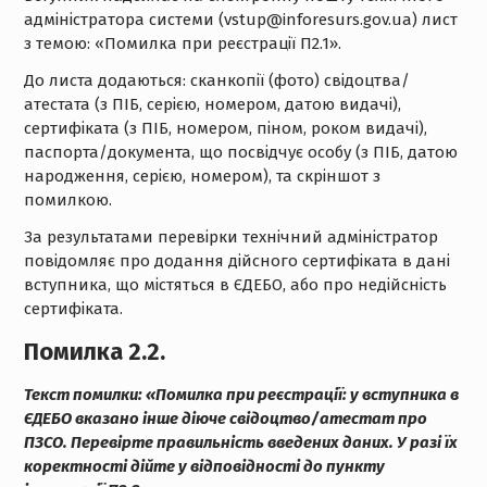
адміністратора системи (vstup@inforesurs.gov.ua) лист
з темою: «Помилка при реєстрації П2.1».
До листа додаються: сканкопії (фото) свідоцтва/
атестата (з ПІБ, серією, номером, датою видачі),
сертифіката (з ПІБ, номером, піном, роком видачі),
паспорта/документа, що посвідчує особу (з ПІБ, датою
народження, серією, номером), та скріншот з
помилкою.
За результатами перевірки технічний адміністратор
повідомляє про додання дійсного сертифіката в дані
вступника, що містяться в ЄДЕБО, або про недійсність
сертифіката.
Помилка 2.2.
Текст помилки:
«Помилка при реєстрації: у вступника в
ЄДЕБО вказано інше діюче свідоцтво/атестат про
ПЗСО. Перевірте правильність введених даних. У разі їх
коректності дійте у відповідності до пункту