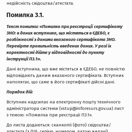
недійсність свідоцтва/атестата.
Помилка 3.1.
Текст помилки:
«Помилка при реєстрації
сертифікату
ЗНО: в даних вступника, що містяться в ЄДЕБО, є
розбіжності з даними вказаного сертифіката ЗНО.
Перевірте правильність введених даних. У разі їх
коректності дійте у відповідності до пункту
інструкції П3.1».
Дані вступника, що вже містяться в ЄДЕБО, не повністю
відповідають даним вказаного сертифіката. Вступник
наполягає, що саме в його сертифікаті дійсні дані.
Порядок дій:
Вступник надсилає на електронну пошту технічного
адміністратора системи (vstup@inforesurs.gov.ua) лист
з темою: «Помилка при реєстрації П3.1».
До листа додаються: сканкопії (фото) свідоцтва/
атестата (з ПІБ, серією, номером, датою видачі),