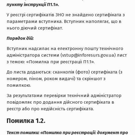
пункту інструкції П1.1».
У реєстрі сертифікатів ЗНО не знайдено сертифіката з
параметрами вступника. Вступник наполягає, що в
нього діючий сертифікат.
Порядок дій:
Вступник надсилає на електронну пошту технічного
адміністратора системи (vstup@inforesurs.gov.ua) лист
з темою: «Помилка при реєстрації П1.1».
До листа додаються: сканкопія (фото) сертифіката (з
номером, піном, роком видачі) та скріншот з
помилкою.
За результатами перевірки технічний адміністратор
повідомляє про додання дійсного сертифіката в
реєстр або про недійсність сертифіката.
Помилка 1.2.
Текст помилки:
«Помилка при реєстрації:
документ
про