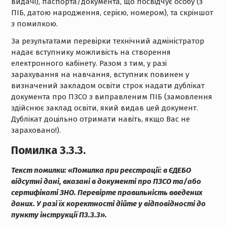
видачі), паспорта/документа, що посвідчує особу (з
ПІБ, датою народження, серією, номером), та скріншот
з помилкою.
За результатами перевірки технічний адміністратор
надає вступнику можливість на створення
електронного кабінету. Разом з тим, у разі
зарахування на навчання, вступник повинен у
визначений закладом освіти строк надати дублікат
документа про ПЗСО з виправленим ПІБ (замовлення
здійснює заклад освіти, який видав цей документ.
Дублікат доцільно отримати навіть, якщо Вас не
зараховано!).
Помилка 3.3
.3.
Текст помилки:
«Помилка при реєстрації: в ЄДЕБО
відсутні дані, вказані в документі про ПЗСО та/або
сертифікаті ЗНО. Перевірте правильність введених
даних. У разі їх коректності дійте у відповідності до
пункту інструкції П3.3.3».