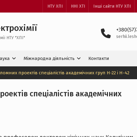
НТУ ХПІ
ННІ ХТІ
Інші сайти НТУ ХПІ
ктрохімії
+380(57)
serhii.le
ії НТУ "ХПІ"
аука
Міжнародна діяльність
Контакти
ломних проектів спеціалістів академічних груп Н-22 і Н-42
роектів спеціалістів академічних