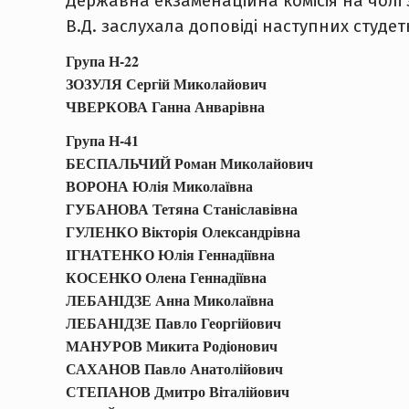
Державна екзаменаційна комісія на чолі
В.Д. заслухала доповіді наступних студет
Група Н-22
ЗОЗУЛЯ Сергій Миколайович
ЧВЕРКОВА Ганна Анварівна
Група Н-41
БЕСПАЛЬЧИЙ Роман Миколайович
ВОРОНА Юлія Миколаївна
ГУБАНОВА Тетяна Станіславівна
ГУЛЕНКО Вікторія Олександрівна
ІГНАТЕНКО Юлія Геннадіївна
КОСЕНКО Олена Геннадіївна
ЛЕБАНІДЗЕ Анна Миколаївна
ЛЕБАНІДЗЕ Павло Георгійович
МАНУРОВ Микита Родіонович
САХАНОВ Павло Анатолійович
СТЕПАНОВ Дмитро Віталійович