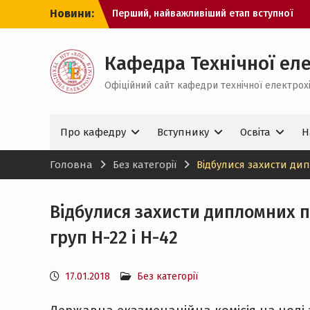
Перейти
Новини:
Перший, найважливіший етап вступної
до
кампанії 2026 пройдено!
вмісту
Час подання заяв спливає! Не
відкладайте важливий крок на
Кафедра Технічної еле
останній день.
Офіційний сайт кафедри технічної електрохім
Рекомендації до вступу буде
оприлюднено сьогодні!
Про кафедру
Вступнику
Освіта
Н
Головна
Без категорії
Відбулися захисти дип
Відбулися захисти дипломних п
груп Н-22 і Н-42
17.01.2018
Без категорії