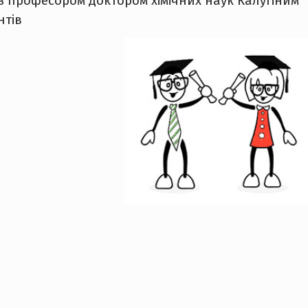
 з професором доктором хімічних наук Калугіним
нтів