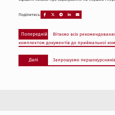
Поділитись:
Навігація
Попередній
Попередній
Вітаємо всіх рекомендованих
записів
запис:
комплектом документів до приймальної комі
Наступний
Далі
Запрошуємо першокурсників
запис: