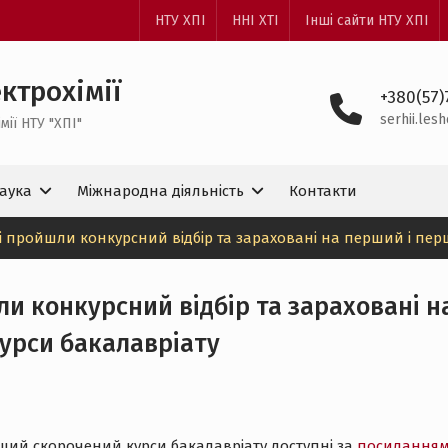
НТУ ХПІ
ННІ ХТІ
Інші сайти НТУ ХПІ
ктрохімії
+380(57)
serhii.le
ії НТУ "ХПІ"
аука
Міжнародна діяльність
Контакти
 які пройшли конкурсний відбір та зараховані на перший і п
шли конкурсний відбір та зараховані н
урси бакалавріату
ший скорочений курси бакалавріату доступні за
посилання