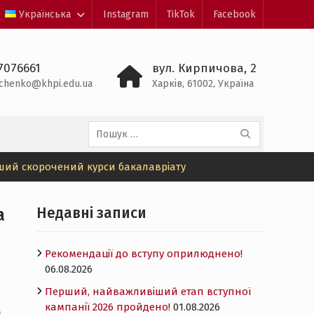
Українська
Instagram
TikTok
Facebook
7076661
вул. Кирпичова, 2
shchenko@khpi.edu.ua
Харків, 61002, Україна
Пошук:
ерший скорочений курси бакалавріату
Недавні записи
а
Рекомендації до вступу оприлюднено!
06.08.2026
Перший, найважливіший етап вступної
кампанії 2026 пройдено!
01.08.2026
м