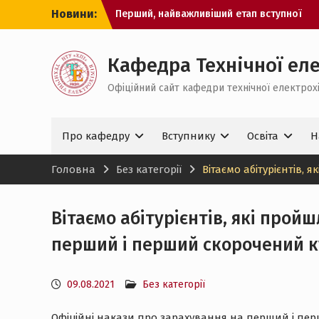
Перейти
Новини:
Перший, найважливіший етап вступної
до
кампанії 2026 пройдено!
вмісту
Час подання заяв спливає! Не
відкладайте важливий крок на
Кафедра Технічної еле
останній день.
Офіційний сайт кафедри технічної електрохім
Рекомендації до вступу оприлюднено!
Про кафедру
Вступнику
Освіта
Н
Головна
Без категорії
Вітаємо абітурієнтів,
Вітаємо абітурієнтів, які прой
перший і перший скорочений к
09.08.2021
Без категорії
Офіційні накази про зарахування на перший і пер