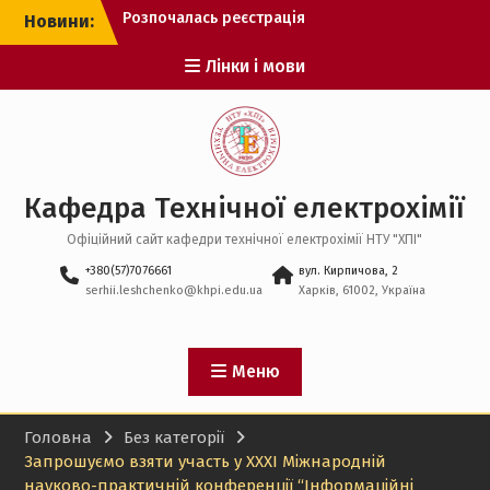
Розпочалась реєстрація
Перейти
Новини:
на спеціальну сесію ЄВІ
до
Рекомендації до вступу
вмісту
Лінки і мови
оприлюднено!
Розпочато подання заяв
від вступників у
магістратуру
Кафедра Технічної електрохімії
Офіційний сайт кафедри технічної електрохімії НТУ "ХПІ"
+380(57)7076661
вул. Кирпичова, 2
serhii.leshchenko@khpi.edu.ua
Харків, 61002, Україна
Меню
Головна
Без категорії
Запрошуємо взяти участь у XXXI Міжнародній
науково-практичній конференції “Інформаційні