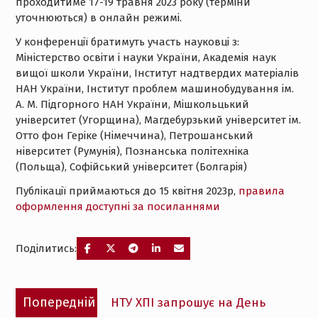
проходитиме 17-19 травня 2023 року (терміни
уточнюються) в онлайн режимі.
У конференції братимуть участь науковці з:
Міністерство освіти і науки України, Академія наук
вищої школи України, Інститут надтвердих матеріалів
НАН України, Інститут проблем машинобудування ім.
А. М. Підгорного НАН України, Мішкольцький
університет (Угорщина), Магдебурзький університет ім.
Отто фон Геріке (Німеччина), Петрошанський
ніверситет (Румунія), Познанська політехніка
(Польща), Софійський університет (Болгарія)
Публікації приймаються до 15 квітня 2023р,
правила
оформлення доступні за посиланнями
Поділитись:
Навігація
Попередній
Попередній
НТУ ХПІ запрошує на День
записів
запис: