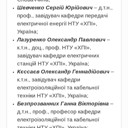
Шевченко Сергій Юрійович
– д.т.н.,
проф., завідувач кафедри передачі
електричної енергії НТУ «ХПІ»,
Україна;
Лазуренко Олександр Павлович
–
к.т.н., доц., проф. НТУ «ХПІ»,
завідувач кафедри електричних
станцій НТУ «ХПІ», Україна;
Кєссаєв Олександр Геннадійович
–
к.т.н., завідувач кафедри
електроізоляційної та кабельної
техніки НТУ «ХПІ», Україна;
Безпрозванних Ганна Вікторівна
–
д.т.н., проф., професор кафедри
електроізоляційної та кабельної
техніки НТУ «ХПІ», Україна;