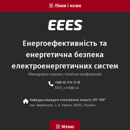
Перейти
Лінки і мови
до
вмісту
Енергоефективність та
енергетична безпека
електроенергетичних систем
Міжнародна науково-технічна конференція
+380 50 974 73 55
EEES_conf@i.ua
Кафедра передачі електричної енергії, НТУ “ХПІ”
вул. Кирпичова, 2, м. Харків, 61002, Україна
Меню