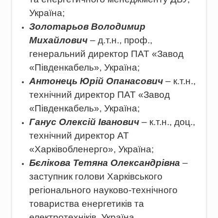
Україна;
Золотарьов Володимир
Михайлович
– д.т.н., проф.,
генеральний директор ПАТ «Завод
«Південкабель», Україна;
Антонець Юрій Опанасович
– к.т.н.,
технічний директор ПАТ «Завод
«Південкабель», Україна;
Ганус Олексій Іванович
– к.т.н., доц.,
технічний директор АТ
«Харківобленерго», Україна;
Бєлікова Тетяна Олександрівна
–
заступник голови Харківського
регіонального науково-технічного
товариства енергетиків та
електротехніків, Україна.