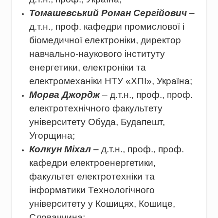
Томашевський Роман Сергійович
–
д.т.н., проф. кафедри промислової і
біомедичної електроніки, директор
навчально-наукового інституту
енергетики, електроніки та
електромеханіки НТУ «ХПІ», Україна;
Морва Джордж
– д.т.н., проф., проф.
електротехнічного факультету
університету Обуда, Будапешт,
Угорщина;
Колкун Міхал
– д.т.н., проф., проф.
кафедри електроенергетики,
факультет електротехніки та
інформатики Технологічного
університету у Кошицях, Кошице,
Словаччина;