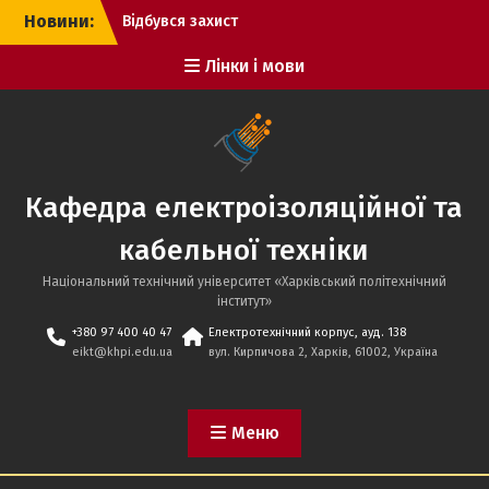
Перейти
Відбувся захист
Новини:
до
кваліфікаційних робіт
бакалаврів!
вмісту
Лінки і мови
Онлайн-
профорієнтаційна
зустріч з учнями
Дніпровського ліцею
Верхньодніпровської
міської ради
Кафедра електроізоляційної та
Вітаємо переможця
конкурсу електронних
кабельної техніки
постерів з протидії
Національний технічний університет «Харківський політехнічний
торгівлі людьми!
iнститут»
Відбувся захист
кваліфікаційних робіт
+380 97 400 40 47
Електротехнічний корпус, ауд. 138
eikt@khpi.edu.ua
вул. Кирпичова 2, Харків, 61002, Україна
бакалаврів заочної
форми навчання!
Меню