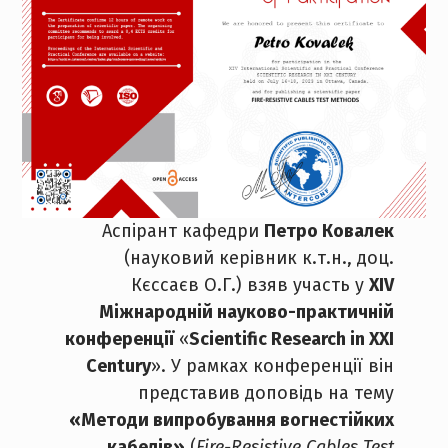
Аспірант кафедри
Петро Ковалек
(науковий керівник к.т.н., доц.
Кєссаєв О.Г.) взяв участь у
XIV
Міжнародній науково-практичній
конференції
«
Scientific Research in XXI
Century
». У рамках конференції він
представив доповідь на тему
«Методи випробування вогнестійких
кабелів»
(
Fire-Resistive Cables Test