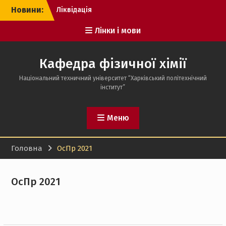
Перейти
Новини:
Ліквідація
до
заборгованостей
вмісту
Лінки і мови
Кафедра фізичної хімії
Національний техничний університет “Харківський політехнічний
інститут”
Меню
Головна
ОсПр 2021
ОсПр 2021