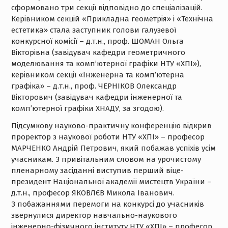
сформовано три секції відповідно до спеціалізацій.
Керівником секцій «Прикладна геометрія» і «Технічна
естетика» стала заступник голови галузевої
конкурсної комісії – д.т.н., проф. ШОМАН Ольга
Вікторівна (завідувач кафедри геометричного
моделювання та комп’ютерної графіки НТУ «ХПІ»),
керівником секції «Інженерна та комп’ютерна
графіка» – д.т.н., проф. ЧЕРНІКОВ Олександр
Вікторович (завідувач кафедри інженерної та
комп’ютерної графіки ХНАДУ, за згодою).
Підсумкову науково-практичну конференцію відкрив
проректор з наукової роботи НТУ «ХПІ» – професор
МАРЧЕНКО Андрій Петрович, який побажав успіхів усім
учасникам. З привітальним словом на урочистому
пленарному засіданні виступив перший віце-
президент Національної академії мистецтв України –
д.т.н., професор ЯКОВЛЄВ Микола Іванович.
З побажаннями перемоги на конкурсі до учасників
звернулися директор навчально-наукового
інженерно-фізичного інституту НТУ «ХПІ» – професор