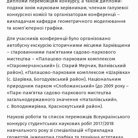
дипломи переможцям конкурсу, а також дипломи-
подяки їхнім науковим керівникам, членам галузевої
конкурсної комісії та організаторам конференції –
викладачам кафедри геометричного моделювання
та комп’ютерної графіки.
Для учасників конференції було організовано
автобусну екскурсію історичними місцями Харківщини
– старовинними пам’ятками садово-паркового
мистецтва – «Палацово-парковим комплексом
«Старомерчанський» (с. Старий Мерчик, Валківський
район), «Палацово-парковим комплексом «Шарівка»
(с. Шарівка, Богодухівський район), Національним
природним парком «Слобожанський» (до 2009 року –
«Парк-пам’ятка садово-паркового мистецтва
загальнодержавного значення «Наталіївський»,
с. Володимирівка, Краснокутський район).
Наукові роботи та список переможців Всеукраїнського
конкурсу студентських наукових робіт 2017/2018
навчального року зі спеціалізацій «Прикладна
геометрія, інженерна графіка та технічна естетика»