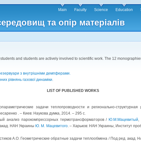
Main
Faculty
Science
Education
середовищ та опір матеріалів
 students and students are actively involved to scientific work. The 12 monographi
резервуари з внутрішніми демпферами.
их рівнянь газової динаміки.
LIST OF PUBLISHED WORKS
опараметрические задачи теплопроводности и регионально-структурная 
лесаренко . – Киев: Наукова думка, 2014. – 295 с.
ный анализ парокомпрессорных термотрансформаторов /
Ю.М.Мацевитый
,
. акад. НАН Украины
Ю. М. Мацевитого
. – Харьков: НАН Украины, Институт пр
остиков А.О. Геометрические обратные задачи теплообмена / Под ред. акад.