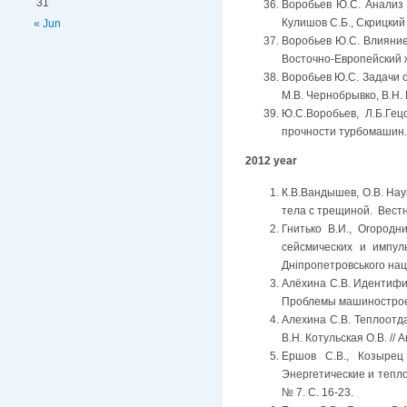
31
Воробьев Ю.С. Анализ 
Кулишов С.Б., Скрицкий 
« Jun
Воробьев Ю.С. Влияние 
Восточно-Европейский жу
Воробьев Ю.С. Задачи 
М.В. Чернобрывко, В.Н. Р
Ю.С.Воробьев, Л.Б.Гец
прочности турбомашин. 
2012 year
К.В.Вандышев, О.В. На
тела с трещиной. Вестни
Гнитько В.И., Огородн
сейсмических и импуль
Дніпропетровського наці
Алёхина С.В. Идентифи
Проблемы машиностроени
Алехина С.В. Теплоотд
В.Н. Котульская О.В. //
Ершов С.В., Козырец
Энергетические и тепл
№ 7. С. 16-23.