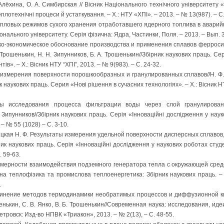
Алёхина, О. А. Симбирская // Вісник Національного технічного університету 
плотехнічні процеси й устаткування. – Х.: НТУ «ХПІ». – 2013. – № 13(987). – C.
пловых режимов сухого хранения отработавшего ядерного топлива в аварийны
іонального університету. Серія фізична: Ядра, Частинки, Поля. – 2013. – Вып. 3
ико-экономическое обоснование производства и применения сплавов ферро
Трошенькин, Н. Н. Зипунников, Б. А. Трошенькин//Збірник наукових праць. Се
ів». – Х.: Вісник НТУ “ХПІ”, 2013. – № 9(983). – С. 24-32.
 измерения поверхности порошкообразных и гранулированных сплавов//Н. Ф. 
к наукових праць. Серия «Нові рішення в сучасних технологіях». – Х.: Вісник НТ
ты исследования процесса фильтрации воды через слой гранулированн
 Зипунников//Збірник наукових праць. Серія «Інноваційні дослідження у наук
 – № 55 (1028) – С. 3-10.
ицкая Н. Ф. Результаты измерения удельной поверхности дисперсных сплавов
к наукових праць. Серія «Інноваційні дослідження у наукових роботах студент
. 59-63.
омерности взаимодействия подземного генератора тепла с окружающей средой
ічна теплофізика та промислова теплоенергетика: Збірник наукових праць. 
.
инение методов термодинамики необратимых процессов и диффузионной ки
енькин, С. В. Янко, В. Б. Трошенькин//Современная наука: исследования, иде
етровск: Изд-во НПВК «Триакон», 2013. – № 2(13), – С. 48-55.