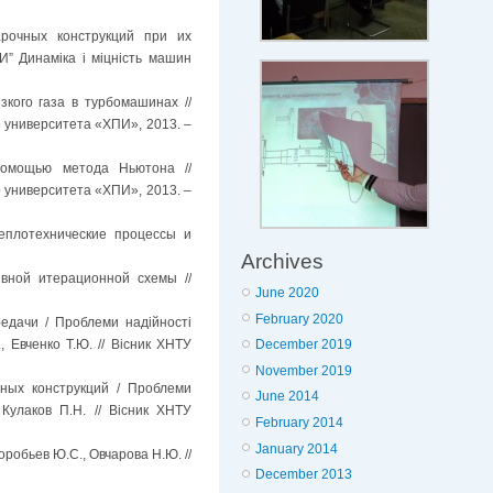
арочных конструкций при их
И” Динаміка і міцність машин
зкого газа в турбомашинах //
 университета «ХПИ», 2013. –
помощью метода Ньютона //
 университета «ХПИ», 2013. –
теплотехнические процессы и
Archives
вной итерационной схемы //
June 2020
February 2020
едачи / Проблеми надійності
, Евченко Т.Ю. // Вісник ХНТУ
December 2019
November 2019
ных конструкций / Проблеми
June 2014
 Кулаков П.Н. // Вісник ХНТУ
February 2014
January 2014
робьев Ю.С., Овчарова Н.Ю. //
December 2013