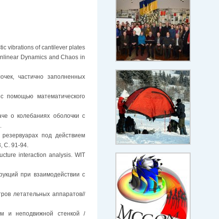
c vibrations of cantilever plates
 Nonlinear Dynamics and Chaos in
лочек, частично заполненных
 с помощью математического
аче о колебаниях оболочки с
.
х резервуарах под действием
 С. 91-94.
cture interaction analysis. WIT
трукций при взаимодействии с
тров летательных аппаратов//
м и неподвижной стенкой /