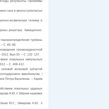
методы, результаты. Проблемы
мого газа в многоступенчатых
ионно-космическая техника и
орных решетках. Авиационно-
е парораспределения турбины
 – С. 85–90.
оизведения трехкоординатной
2012. Вып.55. – С. 132- 137.
твием локальных импульсных
012. – С. 406-412.
 силовой волновой зубчатой
господарського виробництва. /
мені Петра Василенка. – Харків
ействием локальных ударных
рова Н.Ю. // Збірник наукових
бьев Ю.С., Овчарова Н.Ю.. //