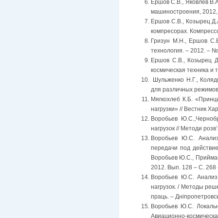
Ершов С.В., Яковлев В
машиностроения, 2012, Т
Ершов С.В., Козырец Д
компресорах. Компрессо
Гризун М.Н., Ершов С.
технология. – 2012. – № 
Ершов С.В., Козырец Д
космическая техника и т
Шульженко Н.Г., Коляд
для различных режимов 
Мягкохлеб К.Б. «Прин
нагрузки» // Вестник Ха
Воробьев Ю.С.,Черноб
нагрузок // Методи розв
Воробьев Ю.С. Анализ
передачи под действием
Воробьев Ю.С., Приймако
2012. Вып. 128 – С. 268 
Воробьев Ю.С. Анализ
нагрузок. / Методы реш
праць. – Дніпропетровськ
Воробьев Ю.С. Локальн
Авиационно-космическая 