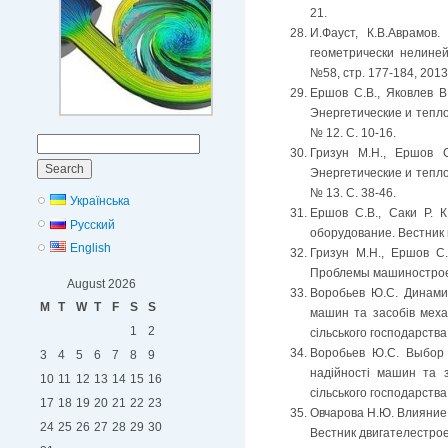
21.
И.Фауст, К.В.Аврамо
геометрически нелиней
№58, стр. 177-184, 2013
Ершов С.В., Яковлев В
Энергетические и тепл
№ 12. С. 10-16.
Search
Гризун М.Н., Ершов 
for:
Энергетические и тепл
№ 13. С. 38-46.
Українська
Ершов С.В., Саки Р. 
Русский
оборудование. Вестник 
English
Гризун М.Н., Ершов С
Проблемы машиностроени
August 2026
Воробьев Ю.С. Динамик
M
T
W
T
F
S
S
машин та засобів механ
1
2
сільського господарства
Воробьев Ю.С. Выбор
3
4
5
6
7
8
9
надійності машин та з
10
11
12
13
14
15
16
сільського господарства
17
18
19
20
21
22
23
Овчарова Н.Ю. Влияние 
24
25
26
27
28
29
30
Вестник двигателестроен