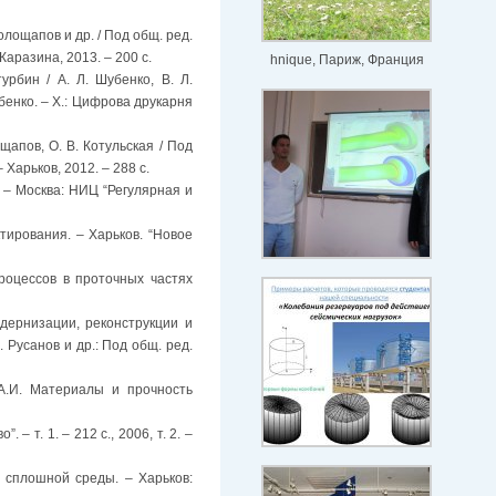
 Голощапов и др. / Под общ. ред.
 Каразина, 2013. – 200 с.
hnique, Париж, Франция
рбин / А. Л. Шубенко, В. Л.
убенко. – Х.: Цифрова друкарня
ощапов, О. В. Котульская / Под
Харьков, 2012. – 288 с.
 – Москва: НИЦ “Регулярная и
тирования. – Харьков. “Новое
оцессов в проточных частях
ернизации, реконструкции и
. Русанов и др.: Под общ. ред.
 А.И. Материалы и прочность
 т. 1. – 212 с., 2006, т. 2. –
 сплошной среды. – Харьков: