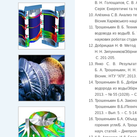
В. Н. Голощапов, С. В. 
Серія: Енергетичні та те
Алёхина С.В. Анализ те
Вісник Харківського нац
Трошенькин В. Б. Техн
водовода из воды/В. Б. 
наукових роботах студент
Добрицкая Н. Ф. Метод
Н. Н. Зипунников/Збірни
С. 201-205.
Янко С. В. Результа
Б. А. Трошенькин, Н. Н.
Вісник.: НТУ “ХПІ”, 2013.
Трошенькин В. Б., Добр
водорода из воды/Збірни
2013. – № 55 (1028). – С
Трошенькин Б.А. Закон
Трошенькин В.Б.//Техн
2013. – Вып. 5. – С. 5-14
Трошенькин Б.А. Объед
горения угля/Б. А. Трош
науч. статей. – Днепроп