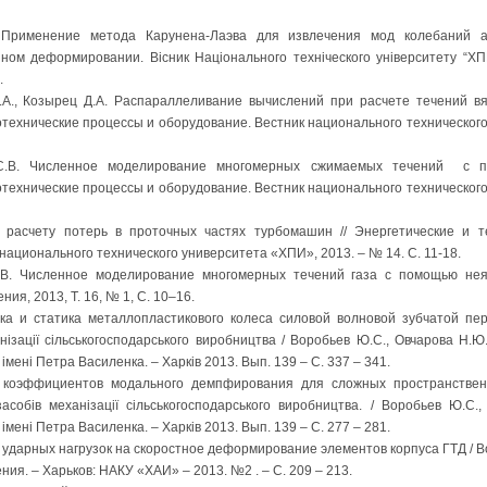
в. Применение метода Карунена-Лаэва для извлечения мод колебаний 
ном деформировании. Вісник Національного техніческого університету “ХП
.
.А., Козырец Д.А. Распараллеливание вычислений при расчете течений вя
отехнические процессы и оборудование. Вестник национального технического
С.В. Численное моделирование многомерных сжимаемых течений с 
отехнические процессы и оборудование. Вестник национального технического
К расчету потерь в проточных частях турбомашин // Энергетические и 
национального технического университета «ХПИ», 2013. – № 14. С. 11-18.
.В. Численное моделирование многомерных течений газа с помощью нея
я, 2013, Т. 16, № 1, С. 10–16.
а и статика металлопластикового колеса силовой волновой зубчатой пер
ізації сільськогосподарського виробництва / Воробьев Ю.С., Овчарова Н.Ю.
 імені Петра Василенка. – Харків 2013. Вып. 139 – С. 337 – 341.
 коэффициентов модального демпфирования для сложных пространствен
асобів механізації сільськогосподарського виробництва. / Воробьев Ю.С.,
 імені Петра Василенка. – Харків 2013. Вып. 139 – С. 277 – 281.
ударных нагрузок на скоростное деформирование элементов корпуса ГТД / Во
ия. – Харьков: НАКУ «ХАИ» – 2013. №2 . – С. 209 – 213.