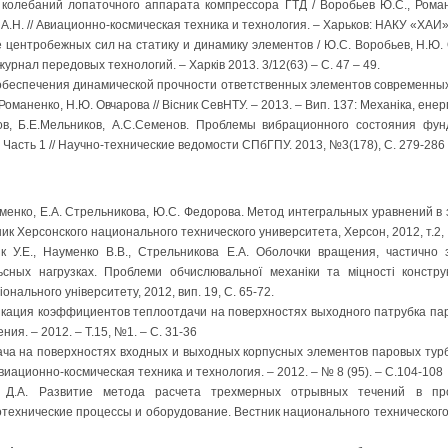
колебаний лопаточного аппарата компрессора ГТД / Воробьев Ю.С., Роман
А.Н. // Авиационно-космическая техника и технология. – Харьков: НАКУ «ХАИ» – 
центробежных сил на статику и динамику элементов / Ю.С. Воробьев, Н.Ю. О
рнал передовых технологий. – Харків 2013. 3/12(63) – С. 47 – 49.
обеспечения динамической прочности ответственных элементов современных 
оманенко, Н.Ю. Овчарова // Вісник СевНТУ. – 2013. – Вип. 137: Механіка, енерге
ов, Б.Е.Мельников, А.С.Семенов. Проблемы вибрационного состояния фун
Часть 1 // Научно-технические ведомости СПбГПУ. 2013, №3(178), С. 279-286
уменко, Е.А. Стрельникова, Ю.С. Федорова. Метод интегральных уравнений в
к Херсонского национального технического университета, Херсон, 2012, т.2, 
ик У.Е., Науменко В.В., Стрельникова Е.А. Оболочки вращения, частично
сных нагрузках. Проблеми обчислювальної механіки та міцності конструк
онального університету, 2012, вип. 19, С. 65-72.
кация коэффициентов теплоотдачи на поверхностях выходного патрубка паро
я. – 2012. – Т.15, №1. – С. 31-36
ача на поверхностях входных и выходных корпусных элементов паровых турб
 Авиационно-космическая техника и технология. – 2012. – № 8 (95). – С.104-108
 Д.А. Развитие метода расчета трехмерных отрывных течений в про
отехнические процессы и оборудование. Вестник национального технического