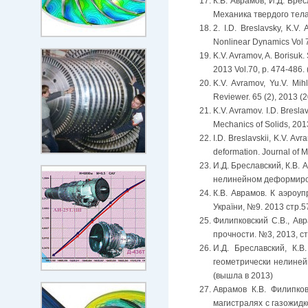
К.В. Аврамов, И.Д. Бр
Механика твердого тела,
2. I.D. Breslavsky, K.V.
Nonlinear Dynamics Vol 7
K.V. Avramov, A. Borisuk.
2013 Vol.70, p. 474-486.
K.V. Avramov, Yu.V. Mih
Reviewer. 65 (2), 2013 (
K.V. Avramov. I.D. Breslav
Mechanics of Solids, 201
I.D. Breslavskii, K.V. Av
deformation. Journal of M
И.Д. Бреславский, К.В.
нелинейном деформиров
К.В. Аврамов. К аэроу
України, №9. 2013 стр.5
Филипковский С.В., А
прочности. №3, 2013, ст
И.Д. Бреславский, К.
геометрически нелиней
(вышла в 2013)
Аврамов К.В.
Филипков
магистралях с газожидк