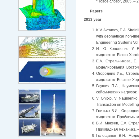
“Новое слово”, 2005. – 2
Papers
2013 year
K.V. Avramov, E.A. Streln
with geometrical non-lin
Engineering Systems Vol
И. Ю. Кононенко, У. 
жидкостью. Вісник Харкі
Е.А. Стрельникова, Е
моделирования. Восточн
Огородник У.Е., Стрел
жидкостью. Вестник Хер
Глушич П.А., Науменк
сейсмических нагрузок.
V. Gnitko, V. Naumenko,
Transaction on Modelling
Гнитько В.И., Огородн
жидкостью. Проблемы ма
В.И. Макеев, Е.А. Стр
Прикладная механика. – 
Голощапов В.Н. Моде