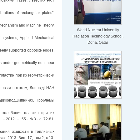
словиями Навье. Известия РАН
brations of rectangular plates”,
ng. Mechanism and Machine Theory,
World Nuclear University
Radiation Technology School,
al systems, Applied Mechanical
Doha, Qatar
freelly supported opposite edges.
tes under geometrically nonlinear
пластин при их геометрически
азовым потоком, Доповіді НАН
шарикоподшипниках, Проблемы
е колебания пластин при их
 2012. – 55.- №3.- с. 72-81.
ебания жидкости в топливных
, 2013. Вип. 17, том 2, с.13-