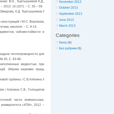
енко В.Н., Тыртышников К.Д.,
November 2013
2013. 10 (107). – С. 55 – 59.
October 2013
вчарова, К.Д. Тыртышников //
September 2013
June 2013
конструкций / Ю.С. Воробьев,
March 2013
тика, екологія. – С. 9-14.
даментов, сейсмостойкости и
Categories
News
(9)
Без рубрики
(6)
 задаче теплопроводности для
№ 45, С. 83-86.
 заполненные жидкостью, при
цій. Збірник наукових праць
вой турбины / С.В.Алёхина //
ин / Алехина С.В., Голощапов
точной части компрессора.
 университета «ХПИ», 2012. –