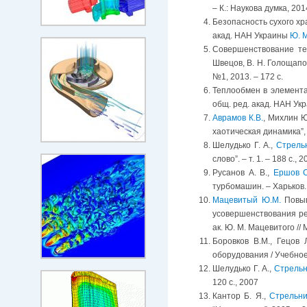
– К.: Наукова думка, 2014
Безопасность сухого хр
акад. НАН Украины
Ю. 
Совершенствование те
Швецов, В. Н. Голощапов
№1, 2013. – 172 с.
Теплообмен в элемента
общ. ред. акад. НАН Ук
Аврамов К.В.
, Михлин Ю
хаотическая динамика”, 
Шелудько Г. А.,
Стрельн
слово”. – т. 1. – 188 с., 2
Русанов А. В.,
Ершов С
турбомашин. – Харьков.
Мацевитый Ю.М.
Повыш
усовершенствования ре
ак. Ю. М. Мацевитого // 
Боровков В.М., Гецов 
оборудования / Учебное 
Шелудько Г. А.,
Стрельн
120 с., 2007
Кантор Б. Я.,
Стрельни