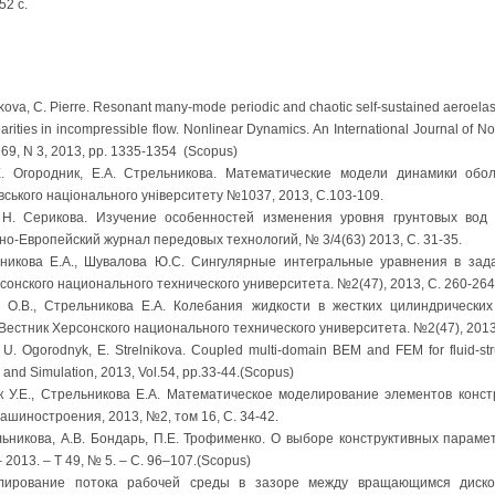
52 с.
ikova, C. Pierre. Resonant many-mode periodic and chaotic self-sustained aeroelasti
earities in incompressible flow. Nonlinear Dynamics. An International Journal of
 69, N 3, 2013, pp. 1335-1354 (Scopus)
Е. Огородник, Е.А. Стрельникова. Математические модели динамики обо
вського національного університету №1037, 2013, С.103-109.
. Н. Серикова. Изучение особенностей изменения уровня грунтовых вод
о-Европейский журнал передовых технологий, № 3/4(63) 2013, С. 31-35.
ьникова Е.А., Шувалова Ю.С. Сингулярные интегральные уравнения в зад
сонского национального технического университета. №2(47), 2013, С. 260-264
о О.В., Стрельникова Е.А. Колебания жидкости в жестких цилиндрически
 Вестник Херсонского национального технического университета. №2(47), 2013,
 U. Ogorodnyk, E. Strelnikova. Coupled multi-domain BEM and FEM for fluid-stru
 and Simulation, 2013, Vol.54, pp.33-44.(Scopus)
ик У.Е., Стрельникова Е.А. Математическое моделирование элементов конс
шиностроения, 2013, №2, том 16, С. 34-42.
ельникова, А.В. Бондарь, П.Е. Трофименко. О выборе конструктивных параме
2013. – Т 49, № 5. – С. 96–107.(Scopus)
лирование потока рабочей среды в зазоре между вращающимся диско