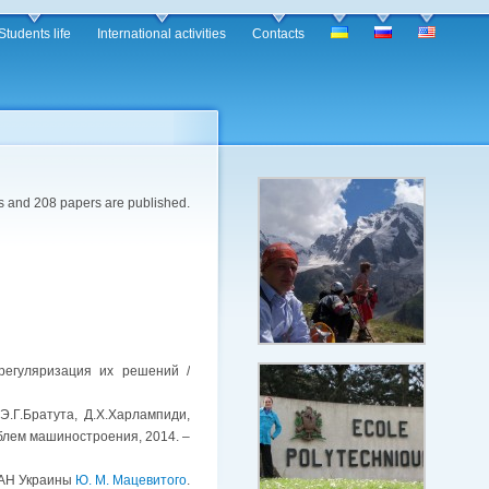
Students life
International activities
Сontacts
es and 208 papers are published.
регуляризация их решений /
 Э.Г.Братута, Д.Х.Харлампиди,
облем машиностроения, 2014. –
 НАН Украины
Ю. М. Мацевитого
.