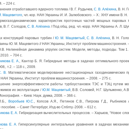
. – 224 с.
анения отработавшего ядерного топлива / В. Г. Рудычев,
С. В. Алёхина
, В. Н.
М. Мацевитого
, чл.-кор. НАН Украины И. И. Залюбовского. – Х.: ХНУ имени В. Н.
рмогазодинамических характеристик проточных частей мощных паровых ту
, В. Г. Солодов,
С. В. Алёхина
/ Под общ. ред. чл.-корр. НАН Украины А. Л. Ш
х конструкций паровых турбин /
Ю. М. Мацевитый
,
С. В. Алёхина
, В. Н. Гол
раины Ю. М. Мацевитого // НАН Украины, Институт проблем машиностроения. – 
.В. Нелинейная динамика упругих систем. Модели, методы, подходы. Том 1.
2010. – 704 с.
икова Е. А.
, Кантор Б. Я. Гибридные методы в задачах оптимального проек
008,. т.2. – 118 с., 2009.
. В.
Математическое моделирование нестационарных газодинамических пр
 НАН Украины, Институт проблем машиностроения. – 2008. – 275 с.
ение энергоэффективности работы турбоустановок ТЭС и ТЭЦ путем мод
жимов их эксплуатации /
Ю.М. Мацевитый
, В.В. Соловей, Н.Г. Шульженко, А.В
Монография. – Киев: Наук. думка, 2008. – 366 с.
Л.Б.,
Воробьев Ю.С.
, Копсов А.Я., Петинов С.В., Пигрова Г.Д., Рыбников
пособие. – Санкт Петербург, Изд-во Спбгпу.-2008. – 612 с.
икова Е. А.
Гибридизация вычислительных процессов. – Харьков, “Новое слово”. –
кова Е. А.
Гиперсингулярные интегральные уравнения в задачах механики