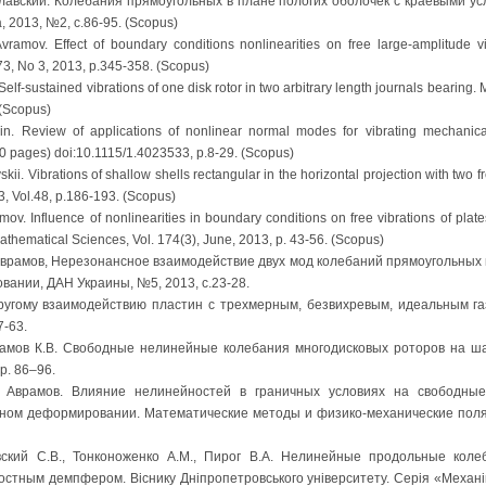
еславский. Колебания прямоугольных в плане пологих оболочек c краевыми у
 2013, №2, с.86-95. (Scopus)
 Avramov. Effect of boundary conditions nonlinearities on free large-amplitude vi
3, No 3, 2013, p.345-358. (Scopus)
 Self-sustained vibrations of one disk rotor in two arbitrary length journals beari
 (Scopus)
lin. Review of applications of nonlinear normal modes for vibrating mechanic
20 pages) doi:10.1115/1.4023533, p.8-29. (Scopus)
skii. Vibrations of shallow shells rectangular in the horizontal projection with two 
3, Vol.48, p.186-193. (Scopus)
ramov. Influence of nonlinearities in boundary conditions on free vibrations of pla
athematical Sciences, Vol. 174(3), June, 2013, р. 43-56. (Scopus)
 Аврамов, Нерезонансное взаимодействие двух мод колебаний прямоугольных 
ании, ДАН Украины, №5, 2013, c.23-28.
пругому взаимодействию пластин с трехмерным, безвихревым, идеальным г
7-63.
врамов К.В. Свободные нелинейные колебания многодисковых роторов на 
р. 86–96.
В. Аврамов. Влияние нелинейностей в граничных условиях на свободны
ном деформировании. Математические методы и физико-механические поля. –
ский С.В., Тонконоженко А.М., Пирог В.А. Нелинейные продольные кол
остным демпфером. Віснику Дніпропетровського університету. Серія «Механіка»