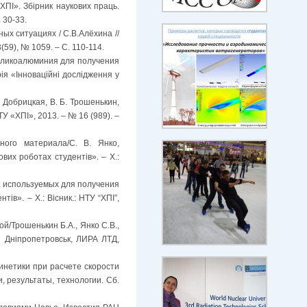
«ХПІ». Збірник наукових праць.
 30-33.
х ситуациях / С.В.Алёхина //
(59), № 1059. – С. 110-114.
силикоалюминия для получения
рія «Інноваційні дослідження у
Добрицкая, В. Б. Трошенькин,
У «ХПІ», 2013. – № 16 (989). –
ого материала/С. В. Янко,
ових роботах студентів». – Х.:
, используемых для получения
ів». – Х.: Вісник.: НТУ “ХПІ”,
/Трошенькин Б.А., Янко С.В.,
– Дніпропетровськ, ЛИРА ЛТД,
нетики при расчете скорости
и, результаты, технологии. Сб.