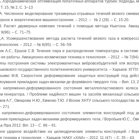
.А. Аэродинамическая оптимизация лопаточных аппаратов турбин: подходы, 
. 15, № 2, С. 3–13
.А. Численное моделирование трехмерных отрывных течений вязкого сжимае
рное и энергетическое машиностроение. – 2012. – № 2 (28). – С. 15-20.
В. Расчет двумерных невязких течений с помощью метода Ньютона. Авиац
9(96). – С. 71–75.
.А. Усовершенствование метода расчета течений вязкого газа в компресс
ехнология. – 2012. – № 8(95). – С. 56–59.
юк А.С., Ершов С.В. Течение пара и распределение температуры в систем
ее работы. Авиационно-космическая техника и технология. – 2012. – № 7(94).
ципы построения системы электромагнитных вибровозбудителей лля воспр
рьковского государственного политехнического университета. – Харьков: ХГПУ.- 
рывко М.В. Скоростное деформирование защитных конструкций под дейс
’язування прикладних задач механіки де формівного твердого тіла. – Вип. 13, 2
 напряженно-деформированного состояния металлопластикового колеса
 генератора. / Проблеми надійності машин та засобів механізації сільсько
в А.Г., Овчарова Н.Ю., Евченко Т.Ю. // Вісник ХНТУ сільського господарства і
– 271.
 напряженно-деформированного состояния элементов конструкций под д
ения прикладных задач механики деформируемого тела. / Воробьев Ю.С., Овча
 Ліра 2012. Віп. 13 – С. 86 – 91.
ое ударное воздействие на цилиндрические элементы конструкций. / Воро
техника и технология. – Харьков: НАКУ «ХАИ» – 2012. 11 (47). – С. 35 – 43.