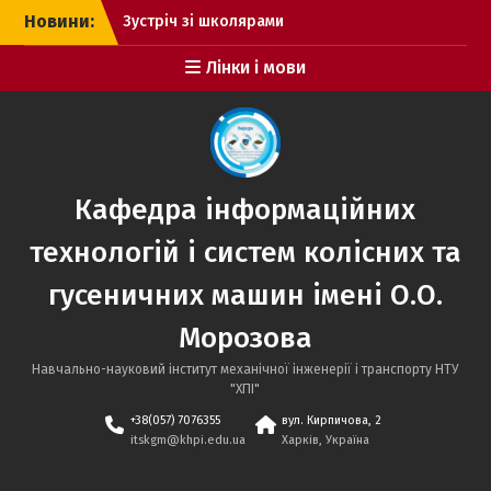
Перейти
Новини:
Зустріч зі школярами
до
Покотилівського ліцею
вмісту
Лінки і мови
“Промінь”.
День Відкритих Дверей в
НТУ “ХПІ”.
Зустріч зі школярами
Височанського ліцею
№2.
Кафедра інформаційних
технологій і систем колісних та
гусеничних машин імені О.О.
Морозова
Навчально-науковий інститут механічної інженерії і транспорту НТУ
"ХПІ"
+38(057) 7076355
вул. Кирпичова, 2
itskgm@khpi.edu.ua
Харків, Україна