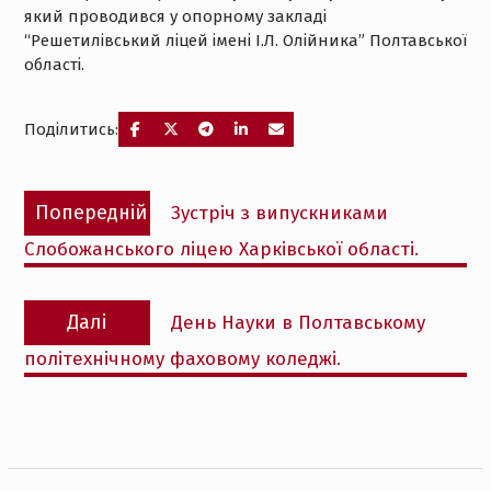
який проводився у опорному закладі
“Решетилівський ліцей імені І.Л. Олійника” Полтавської
області.
Поділитись:
Навігація
Попередній
Попередній
Зустріч з випускниками
записів
запис:
Слобожанського ліцею Харківської області.
Наступний
Далі
День Науки в Полтавському
запис:
політехнічному фаховому коледжі.