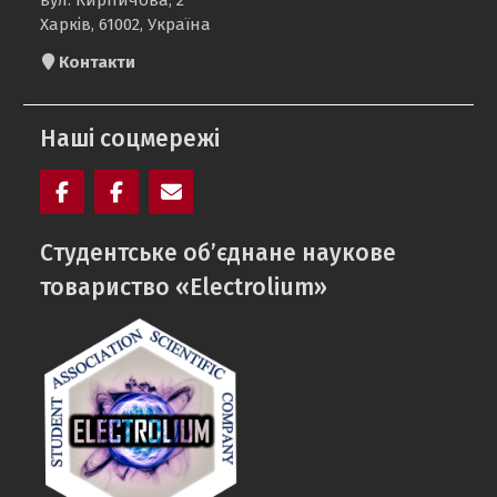
вул. Кирпичова, 2
Харків, 61002, Україна
Контакти
Наші соцмережі
Facebook
Electrolium
e-
Cтудентське об’єднане наукове
кафедри
mail
товариство «Electrolium»