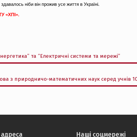
давалось ніби він прожив усе життя в Україні.
ТУ «ХПІ».
нергетика” та “Електричні системи та мережі”
ова з природничо-математичних наук серед учнів 10
 адреса
Наші соцмережі