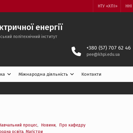
НТУ «ХПІ»
ННІ
тричної енергії
ський політехнічний інститут
+380 (57) 707 62 46
pee@khpi.edu.ua
ка
Міжнародна діяльність
Контакти
Навчальний процес
,
Новини
,
Про кафедру
родна освіта
,
Магістри