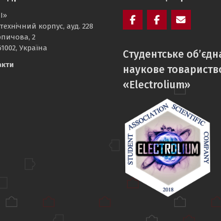
І»
технічний корпус, ауд. 228
Facebook
Electrolium
e-
рпичова, 2
кафедри
mail
61002, Україна
Cтудентське об’єдн
акти
наукове товариств
«Electrolium»