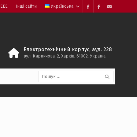
 ЕЕЕ
Інші сайти
Українська
Facebook
Electrolium
e-
кафедри
mail
Електротехнічний корпус, ауд. 228
вул. Кирпичова, 2, Харків, 61002, Україна
Пошук: