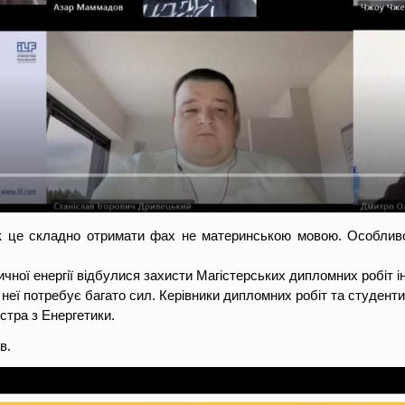
як це складно отримати фах не материнською мовою. Особлив
ичної енергії відбулися захисти Магістерських дипломних робіт і
 неї потребує багато сил. Керівники дипломних робіт та студент
стра з Енергетики.
в.