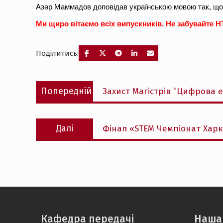
Азəр Маммадов доповідав українською мовою так, що з
Ми щиро вітаємо всіх випускників. Не забувайте Н
Поділитись:
Навігація
Попередній
Попередній
Захист Магістрів “Цифрова е
записів
запис:
Наступний
Далі
Фінал «STEM Чемпіонат Харк
запис:
Кафедра передачі
Наша