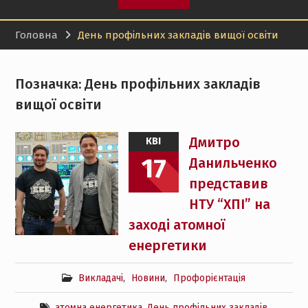
«Молода людина року –
2026»: здобувач кафедри
Головна
День профільних закладів вищої освіти
передачі електричної
енергії НТУ «ХПІ»
отримав міську відзнаку
Навчайся в НТУ «ХПІ» та
Позначка:
День профільних закладів
OVGU і будуй міжнародну
вищої освіти
кар’єру в
електроенергетиці
Дмитро
КВІ
17
Данильченко
представив
НТУ “ХПІ” на
заході атомної
енергетики
Викладачі
,
Новини
,
Профорієнтація
атомна енергетика
,
День профільних закладів