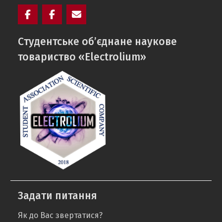
Facebook
Electrolium
e-
Cтудентське об’єднане наукове
кафедри
mail
товариство «Electrolium»
Задати питання
Як до Вас звертатися?