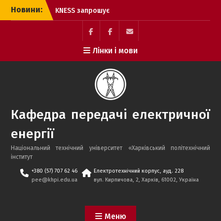
Перейти
Новини:
KNESS запрошує
до
студентів та випускників
вмісту
на роботу в енергетичній
галузі
Facebook
Electrolium
e-
Лінки і мови
Гордість кафедри ПЕЕ: 17
кафедри
mail
відмінників за
результатами весняного
семестру 2025–2026 н.р.
Здобувачі кафедри
передачі електричної
Кафедра передачі електричної
енергії успішно пройшли
міжнародний курс
енергії
«Енергетик»
Успішний захист
Національний технічний університет «Харківський політехнічний
бакалаврських робіт
інститут
іноземними здобувачами
+380 (57) 707 62 46
Електротехнічний корпус, ауд. 228
2026 року!
pee@khpi.edu.ua
вул. Кирпичова, 2, Харків, 61002, Україна
Успішний захист
бакалаврських робіт
2026 року!
Меню
Лауреат конкурсу