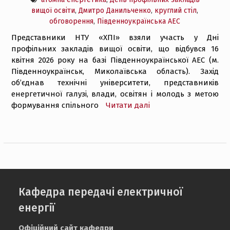
вищої освіти
,
Дмитро Данильченко
,
круглий стіл
,
обговорення
,
Південноукраїнська АЕС
Представники НТУ «ХПІ» взяли участь у Дні
профільних закладів вищої освіти, що відбувся 16
квітня 2026 року на базі Південноукраїнської АЕС (м.
Південноукраїнськ, Миколаївська область). Захід
об’єднав технічні університети, представників
енергетичної галузі, влади, освітян і молодь з метою
формування спільного
Читати далі
Кафедра передачі електричної
енергії
Офіційний сайт кафедри