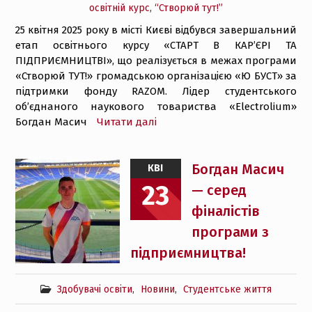
освітній курс
,
“Створюй тут!”
25 квітня 2025 року в місті Києві відбувся завершальний
етап освітнього курсу «СТАРТ В КАР’ЄРІ ТА
ПІДПРИЄМНИЦТВІ», що реалізується в межах програми
«Створюй ТУТ!» громадською організацією «Ю БУСТ» за
підтримки фонду RAZOM. Лідер студентського
об’єднаного наукового товариства «Electrolium»
Богдан Масич
Читати далі
Богдан Масич
КВІ
23
— серед
фіналістів
програми з
підприємництва!
Здобувачі освіти
,
Новини
,
Студентське життя