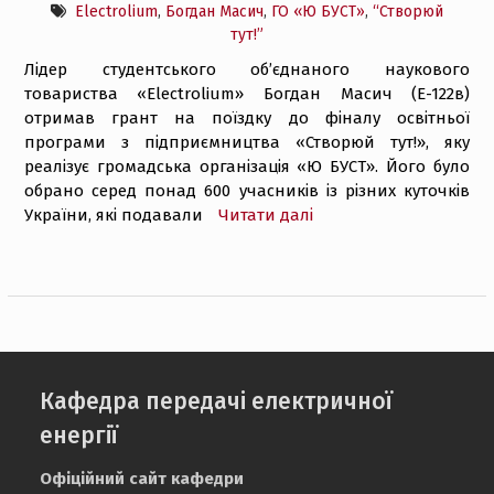
Electrolium
,
Богдан Масич
,
ГО «Ю БУСТ»
,
“Створюй
тут!”
Лідер студентського об’єднаного наукового
товариства «Electrolium» Богдан Масич (Е-122в)
отримав грант на поїздку до фіналу освітньої
програми з підприємництва «Створюй тут!», яку
реалізує громадська організація «Ю БУСТ». Його було
обрано серед понад 600 учасників із різних куточків
України, які подавали
Читати далі
Кафедра передачі електричної
енергії
Офіційний сайт кафедри