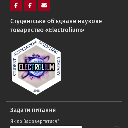
Facebook
Electrolium
e-
Cтудентське об’єднане наукове
кафедри
mail
товариство «Electrolium»
Задати питання
Як до Вас звертатися?