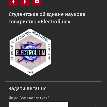
Facebook
Electrolium
e-
Cтудентське об’єднане наукове
кафедри
mail
товариство «Electrolium»
Задати питання
Як до Вас звертатися?