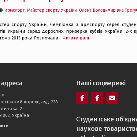
армспорт
,
Майстер спорту України
,
Олена Володимирівна Трегу
стер спорту України, чемпіонка з армспорту серед студен
тів України серед дорослих, призерка кубків України, 2-х
о» з 2013 року. Розпочала
Читати далі
 адреса
Наші соцмережі
І»
технічний корпус, ауд. 228
Facebook
Electrolium
e-
рпичова, 2
кафедри
mail
61002, Україна
Cтудентське об’єдн
акти
наукове товариств