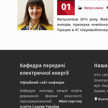
01
Випускники
Випускниця 2014 року. Май
юніорів, призерка чемпіона
Працює в АТ «Харківобленерг
Кафедра передачі
Наша
електричної енергії
НТУ «ХП
Електро
Офіційний сайт кафедри
вул. Ки
Кафедра закладу вищої освіти
Харків, 
державної форми власності,
Конт
підпорядкований
Міністерству
освіти і науки України