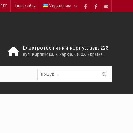
 ЕЕЕ
Інші сайти
Українська
Facebook
Electrolium
e-
кафедри
mail
Електротехнічний корпус, ауд. 228
вул. Кирпичова, 2, Харків, 61002, Україна
Пошук: