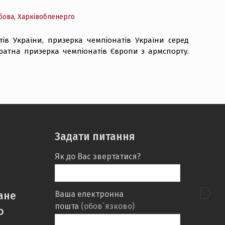
бова
,
Харківобленерго
тів України, призерка чемпіонатів України серед
 кратна призерка чемпіонатів Європи з армспорту.
Задати питання
Як до Вас звертатися?
ане
Ваша електронна
пошта
(обов`язково)
о