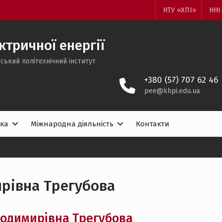
НТУ «ХПІ»
ННІ
тричної енергії
ський політехнічний інститут
+380 (57) 707 62 46
pee@khpi.edu.ua
ка
Міжнародна діяльність
Контакти
рівна Трегубова
одимирівна Трегубова