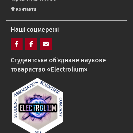
Контакти
Наші соцмережі
Facebook
Electrolium
e-
Cтудентське об’єднане наукове
кафедри
mail
товариство «Electrolium»