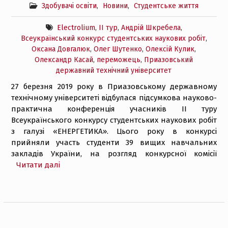
Здобувачі освіти
,
Новини
,
Студентське життя
Electrolium
,
ІІ тур
,
Андрій Шкребела
,
Всеукраїнський конкурс студентських наукових робіт
,
Оксана Довгалюк
,
Олег Шутенко
,
Олексій Кулик
,
Олександр Касай
,
переможець
,
Приазовський
державний технічний університет
27 березня 2019 року в Приазовському державному
технічному університеті відбулася підсумкова науково-
практична конференція учасників ІІ туру
Всеукраїнського конкурсу студентських наукових робіт
з галузі «ЕНЕРГЕТИКА». Цього року в конкурсі
прийняли участь студенти 39 вищих навчальних
закладів України, на розгляд конкурсної комісії
Читати далі