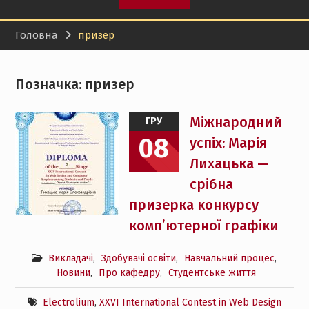
бакалаврських робіт
2026 року!
Головна
призер
Лауреат конкурсу
«Молода людина року –
2026»: здобувач кафедри
Позначка:
призер
передачі електричної
енергії НТУ «ХПІ»
отримав міську відзнаку
Міжнародний
ГРУ
08
успіх: Марія
Лихацька —
срібна
призерка конкурсу
комп’ютерної графіки
Викладачі
,
Здобувачі освіти
,
Навчальний процес
,
Новини
,
Про кафедру
,
Студентське життя
Electrolium
,
XXVI International Contest in Web Design