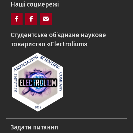
Наші соцмережі
Facebook
Electrolium
e-
Cтудентське об’єднане наукове
кафедри
mail
товариство «Electrolium»
Задати питання