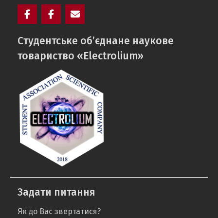
Facebook
Electrolium
e-
Cтудентське об’єднане наукове
кафедри
mail
товариство «Electrolium»
Задати питання
Як до Вас звертатися?