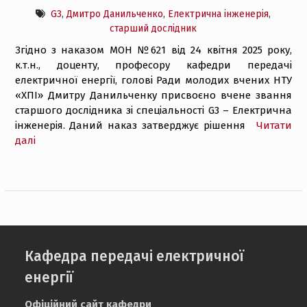
G3
,
Дмитро Данильченко
,
Електрична інженерія
,
старший дослідник
Згідно з наказом МОН №621 від 24 квітня 2025 року,
к.т.н., доценту, професору кафедри передачі
електричної енергії, голові Ради молодих вчених НТУ
«ХПІ» Дмитру Данильченку присвоєно вчене звання
старшого дослідника зі спеціальності G3 – Електрична
інженерія. Даний наказ затверджує рішення
Читати
далі
Кафедра передачі електричної
енергії
Офіційний сайт кафедри