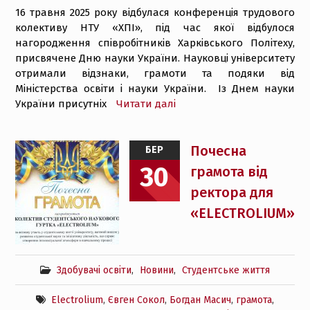
16 травня 2025 року відбулася конференція трудового
колективу НТУ «ХПІ», під час якої відбулося
нагородження співробітників Харківського Політеху,
присвячене Дню науки України. Науковці університету
отримали відзнаки, грамоти та подяки від
Міністерства освіти і науки України. Із Днем науки
України присутніх
Читати далі
Почесна
БЕР
30
грамота від
ректора для
«ELECTROLIUM»
Здобувачі освіти
,
Новини
,
Студентське життя
Electrolium
,
Євген Сокол
,
Богдан Масич
,
грамота
,