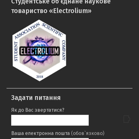
Cтудентське об’єднане наукове
кафедри
mail
товариство «Electrolium»
Задати питання
Як до Вас звертатися?
Ваша електронна пошта
(обов`язково)