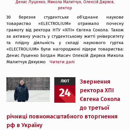
Денис Луценко
,
Микола Малитчук
,
Олексій Диряєв
,
ректор
30 березня студентське об’єднане наукове
товариство «ELECTROLIUM» отримало почесну
грамоту від ректора НТУ «ХПІ» Євгена Сокола. Також
за активну участь у студентському житті університету
та плідну діяльність у складі наукового гуртка
«ELECTROLIUM» були нагороджені лідери товариства:
Денис Луценко Богдан Масич Олексій Диряєв Микола
Малитчук Дякуємо
Читати далі
Звернення
ЛЮТ
24
ректора ХПІ
Євгена Сокола
до третьої
річниці повномасштабного вторгнення
рф в Україну