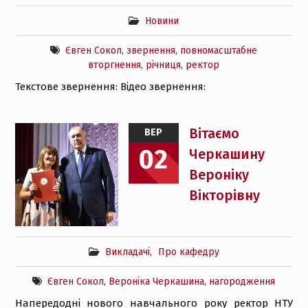
Новини
Євген Сокол
,
звернення
,
повномасштабне
вторгнення
,
річниця
,
ректор
Текстове звернення: Відео звернення:
Вітаємо
ВЕР
02
Черкашину
Вероніку
Вікторівну
Викладачі
,
Про кафедру
Євген Сокол
,
Вероніка Черкашина
,
нагородження
Напередодні нового навчального року ректор НТУ