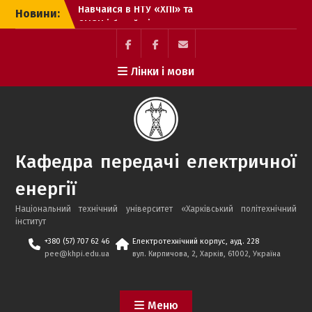
Перейти
Новини:
електроенергетиці
до
KNESS запрошує
вмісту
студентів та випускників
на роботу в енергетичній
Facebook
Electrolium
e-
Лінки і мови
галузі
кафедри
mail
Гордість кафедри ПЕЕ: 17
відмінників за
результатами весняного
семестру 2025–2026 н.р.
Здобувачі кафедри
Кафедра передачі електричної
передачі електричної
енергії успішно пройшли
енергії
міжнародний курс
«Енергетик»
Національний технічний університет «Харківський політехнічний
Успішний захист
інститут
бакалаврських робіт
+380 (57) 707 62 46
Електротехнічний корпус, ауд. 228
іноземними здобувачами
pee@khpi.edu.ua
вул. Кирпичова, 2, Харків, 61002, Україна
2026 року!
Успішний захист
бакалаврських робіт
Меню
2026 року!