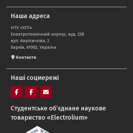
Наша адреса
НТУ «ХПІ»
Електротехнічний корпус, ауд. 228
вул. Кирпичова, 2
Харків, 61002, Україна
Контакти
Наші соцмережі
Facebook
Electrolium
e-
Cтудентське об’єднане наукове
кафедри
mail
товариство «Electrolium»