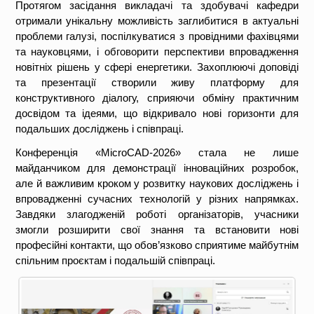
Протягом засідання викладачі та здобувачі кафедри
отримали унікальну можливість заглибитися в актуальні
проблеми галузі, поспілкуватися з провідними фахівцями
та науковцями, і обговорити перспективи впровадження
новітніх рішень у сфері енергетики. Захоплюючі доповіді
та презентації створили живу платформу для
конструктивного діалогу, сприяючи обміну практичним
досвідом та ідеями, що відкривало нові горизонти для
подальших досліджень і співпраці.
Конференція «MicroCAD-2026» стала не лише
майданчиком для демонстрації інноваційних розробок,
але й важливим кроком у розвитку наукових досліджень і
впровадженні сучасних технологій у різних напрямках.
Завдяки злагодженій роботі організаторів, учасники
змогли розширити свої знання та встановити нові
професійні контакти, що обов’язково сприятиме майбутнім
спільним проєктам і подальшій співпраці.