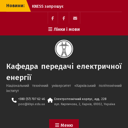
Перейти
Новини:
KNESS запрошує
до
студентів та випускників
вмісту
на роботу в енергетичній
галузі
Facebook
Electrolium
e-
Лінки і мови
Гордість кафедри ПЕЕ: 17
кафедри
mail
відмінників за
результатами весняного
семестру 2025–2026 н.р.
Здобувачі кафедри
передачі електричної
Кафедра передачі електричної
енергії успішно пройшли
міжнародний курс
енергії
«Енергетик»
Успішний захист
Національний технічний університет «Харківський політехнічний
бакалаврських робіт
інститут
іноземними здобувачами
+380 (57) 707 62 46
Електротехнічний корпус, ауд. 228
2026 року!
pee@khpi.edu.ua
вул. Кирпичова, 2, Харків, 61002, Україна
Успішний захист
бакалаврських робіт
2026 року!
Меню
Лауреат конкурсу