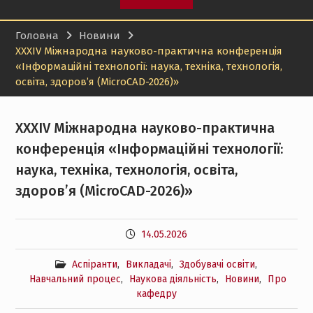
«Молода людина року –
2026»: здобувач кафедри
Головна
Новини
передачі електричної
XXXIV Міжнародна науково-практична конференція
енергії НТУ «ХПІ»
«Інформаційні технології: наука, техніка, технологія,
отримав міську відзнаку
освіта, здоров’я (MicroCAD-2026)»
Навчайся в НТУ «ХПІ» та
OVGU і будуй міжнародну
кар’єру в
XXXIV Міжнародна науково-практична
електроенергетиці
конференція «Інформаційні технології:
наука, техніка, технологія, освіта,
здоров’я (MicroCAD-2026)»
14.05.2026
Аспіранти
,
Викладачі
,
Здобувачі освіти
,
Навчальний процес
,
Наукова діяльність
,
Новини
,
Про
кафедру