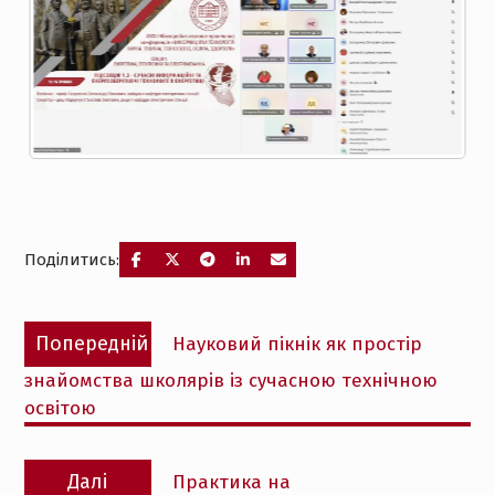
Поділитись:
Навігація
Попередній
Попередній
Науковий пікнік як простір
записів
запис:
знайомства школярів із сучасною технічною
освітою
Наступний
Далі
Практика на