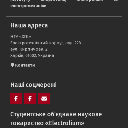
електромеханіки
Наша адреса
НТУ «ХПІ»
Електротехнічний корпус, ауд. 228
вул. Кирпичова, 2
Харків, 61002, Україна
Контакти
Наші соцмережі
Facebook
Electrolium
e-
Cтудентське об’єднане наукове
кафедри
mail
товариство «Electrolium»