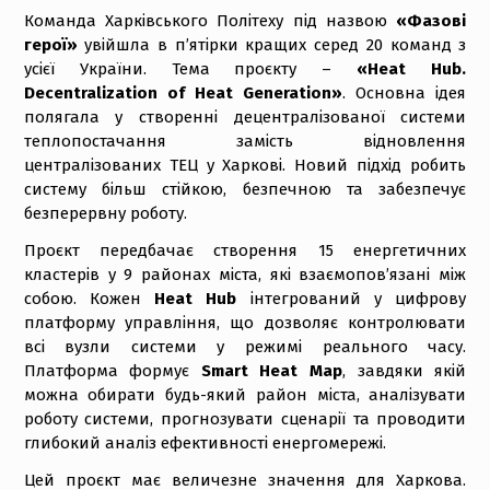
Команда Харківського Політеху під назвою
«Фазові
герої»
увійшла в п’ятірки кращих серед 20 команд з
усієї України. Тема проєкту –
«Heat Hub.
Decentralization of Heat Generation»
. Основна ідея
полягала у створенні децентралізованої системи
теплопостачання замість відновлення
централізованих ТЕЦ у Харкові. Новий підхід робить
систему більш стійкою, безпечною та забезпечує
безперервну роботу.
Проєкт передбачає створення 15 енергетичних
кластерів у 9 районах міста, які взаємопов’язані між
собою. Кожен
Heat Hub
інтегрований у цифрову
платформу управління, що дозволяє контролювати
всі вузли системи у режимі реального часу.
Платформа формує
Smart Heat Map
, завдяки якій
можна обирати будь-який район міста, аналізувати
роботу системи, прогнозувати сценарії та проводити
глибокий аналіз ефективності енергомережі.
Цей проєкт має величезне значення для Харкова.