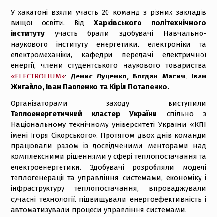
У хакатоні взяли участь 20 команд з різних закладів
вищої освіти. Від
Харківського політехнічного
інституту
участь брали здобувачі Навчально-
наукового інституту енергетики, електроніки та
електромеханіки, кафедри передачі електричної
енергії, члени студентського наукового товариства
«ELECTROLIUM»
:
Денис Луценко, Богдан Масич, Іван
Жигайло, Іван Павленко та Кіріл Потапенко.
Організаторами заходу виступили
Теплоенергетичний кластер України
спільно з
Національному технічному університеті України «КПІ
імені Ігоря Сікорського». Протягом двох днів команди
працювали разом із досвідченими менторами над
комплексними рішеннями у сфері теплопостачання та
електроенергетики. Здобувачі розробляли моделі
теплогенерації та управління системами, економіку і
інфраструктуру теплопостачання, впроваджували
сучасні технології, підвищували енергоефективність і
автоматизували процеси управління системами.