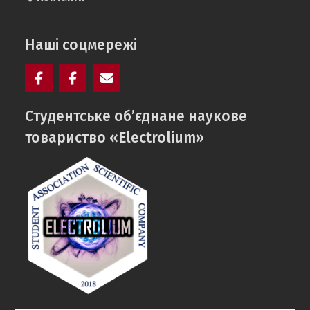
Наші соцмережі
Facebook
Electrolium
e-
Cтудентське об’єднане наукове
кафедри
mail
товариство «Electrolium»