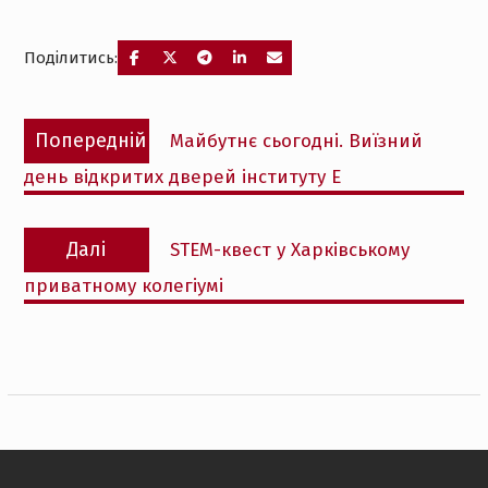
Поділитись:
Навігація
Попередній
Попередній
Майбутнє сьогодні. Виїзний
записів
запис:
день відкритих дверей інституту Е
Наступний
Далі
STEM-квест у Харківському
запис:
приватному колегіумі