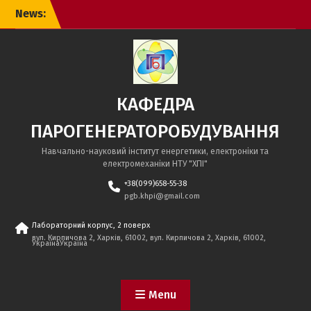
Skip
News:
to
content
КАФЕДРА
ПАРОГЕНЕРАТОРОБУДУВАННЯ
Навчально-науковий інститут енергетики, електроніки та
електромеханіки НТУ "ХПІ"
+38(099)658-55-38
pgb.khpi@gmail.com
Лабораторний корпус, 2 поверх
вул. Кирпичова 2, Харків, 61002, вул. Кирпичова 2, Харків, 61002,
УкраїнаУкраїна
Menu