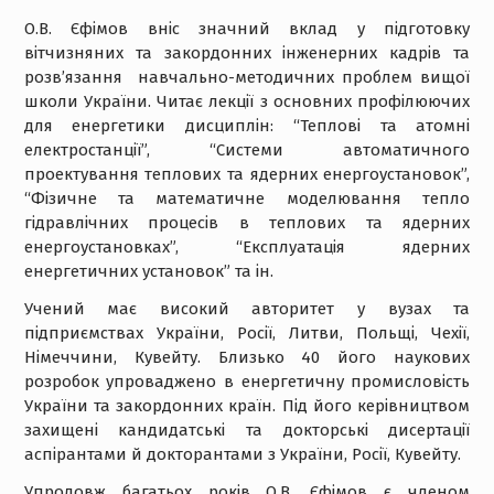
О.В. Єфімов вніс значний вклад у підготовку
вітчизняних та закордонних інженерних кадрів та
розв’язання навчально-методичних проблем вищої
школи України. Читає лекції з основних профілюючих
для енергетики дисциплін: “Теплові та атомні
електростанції”, “Системи автоматичного
проектування теплових та ядерних енергоустановок”,
“Фізичне та математичне моделювання тепло
гідравлічних процесів в теплових та ядерних
енергоустановках”, “Експлуатація ядерних
енергетичних установок” та ін.
Учений має високий авторитет у вузах та
підприємствах України, Росії, Литви, Польщі, Чехії,
Німеччини, Кувейту. Близько 40 його наукових
розробок упроваджено в енергетичну промисловість
України та закордонних країн. Під його керівництвом
захищені кандидатські та докторські дисертації
аспірантами й докторантами з України, Росії, Кувейту.
Упродовж багатьох років О.В. Єфімов є членом