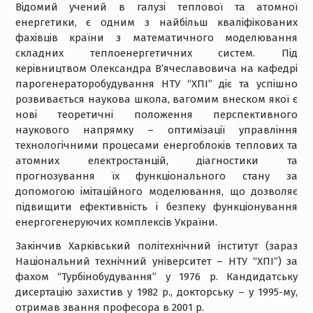
Відомий учений в галузі теплової та атомної
енергетики, є одним з найбільш кваліфікованих
фахівців країни з математичного моделювання
складних теплоенергетичних систем. Під
керівництвом Олександра В’ячеславовича на кафедрі
парогенераторобудування НТУ “ХПІ” діє та успішно
розвивається наукова школа, вагомим внеском якої є
нові теоретичні положення перспективного
наукового напрямку – оптимізації управління
технологічними процесами енергоблоків теплових та
атомних електростанцій, діагностики та
прогнозування їх функціонального стану за
допомогою імітаційного моделювання, що дозволяє
підвищити ефективність і безпеку функціонування
енергогенеруючих комплексів України.
Закінчив Харківський політехнічний інститут (зараз
Національний технічний університет – НТУ “ХПІ”) за
фахом “Турбінобудування” у 1976 р. Кандидатську
дисертацію захистив у 1982 р., докторську – у 1995-му,
отримав звання професора в 2001 р.