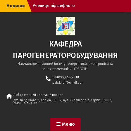
Перейти
Новини:
Учениця підшефного
до
ліцею перемогла в заході
вмісту
“День еколога в стилі ЕКО”
Профробота кафедри
Парогенераторобудування
для школярів за вересень
КАФЕДРА
2025 р.
ПАРОГЕНЕРАТОРОБУДУВАННЯ
Навчально-науковий інститут енергетики, електроніки та
електромеханіки НТУ "ХПІ"
+38(099)658-55-38
pgb.khpi@gmail.com
Лабораторний корпус, 2 поверх
вул. Кирпичова 2, Харків, 61002, вул. Кирпичова 2, Харків, 61002,
УкраїнаУкраїна
Меню