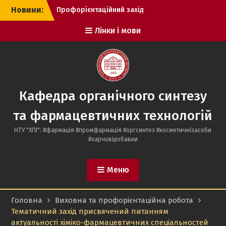
Перейти
Новини:
Профорієнтаційний захід
до
у Височанському ліцеї
вмісту
Лінки і мови
№2.
Профорієнтаційний захід
у Покотилівському ліцеї
«ПРОМІНЬ»
Профорієнтаційний захід
з учнями 11 – х класів
Кафедра органічного синтезу
лицею № 163, м. Харків
та фармацевтичних технологій
НТУ "ХПІ": #фармація #промфармація #оргсинтез #косметичнізасоби
#харчовідобавки
Меню
Головна
Виховна та профорієнтаційна робота
Тематичний захід присвячений питанням
актуальності хіміко-фармацевтичних спеціальностей