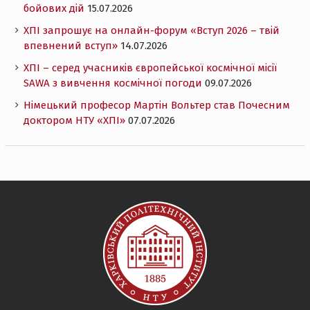
бойових дій
15.07.2026
ХПІ запрошує на онлайн-форум «Вступ 2026 – твій
впевнений вступ»
14.07.2026
ХПІ – серед учасників європейської космічної місії
SAWA з вивчення космічної погоди
09.07.2026
Німецький професор Мартін Вольтер став Почесним
доктором НТУ «ХПІ»
07.07.2026