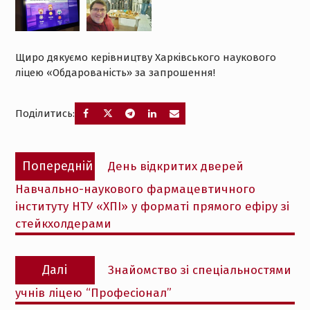
Щиро дякуємо керівництву Харківського наукового
ліцею «Обдарованість» за запрошення!
Поділитись:
Навігація
Попередній
Попередній
День відкритих дверей
записів
запис:
Навчально-наукового фармацевтичного
інституту НТУ «ХПІ» у форматі прямого ефіру зі
стейкхолдерами
Наступний
Далі
Знайомство зі спеціальностями
запис:
учнів ліцею “Професіонал”