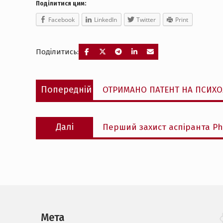
Поділитися цим:
Facebook
LinkedIn
Twitter
Print
Поділитись:
Навігація
Попередній
Попередній
ОТРИМАНО ПАТЕНТ НА ПСИХО
записів
запис:
Наступний
Далі
Перший захист аспіранта PhD
запис:
Мета