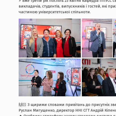
⚡️ Вже третій рік поспіль 23 квітня кафедра ППУСС
викладачів, студентів, випускників і гостей, які пр
частиною університетської спільноти.
🙌🏻 З щирими словами привітань до присутніх зв
Руслан Мигущенко, директор ННІ СГТ Андрій Кіпенс