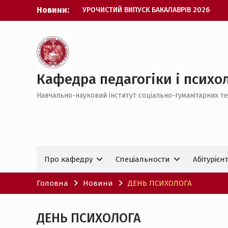
Перейти
Новини:
УРОЧИСТИЙ ВИПУСК БАКАЛАВРІВ 2026
до
Психологія без кордонів: вступай та
вмісту
відкривай шлях до навчання в
Німеччині
НАУКОВИЙ УСПІХ КАФЕДРИ ППУСС НА
ВСЕУКРАЇНСЬКОМУ РІВНІ
ВІД СТУДЕНТА ДО ДОКТОРА ФІЛОСОФІЇ
Кафедра педагогіки і психол
УСПІШНЕ ЗДОБУТТЯ СТУПЕНЯ PhD З
Навчально-науковий інститут соціально-гуманітарних те
ПЕДАГОГІКИ
Про кафедру
Спеціальности
Абітурієн
Головна
Новини
ДЕНЬ ПСИХОЛОГА
ДЕНЬ ПСИХОЛОГА