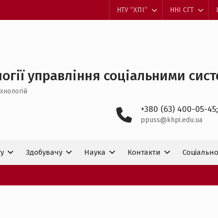
НТУ “ХПІ”
ННІ СГТ
огії управління соціальними систем
хнологій
+380 (63) 400-05-45;
ppuss@khpi.edu.ua
ту
Здобувачу
Наука
Контакти
Соціально