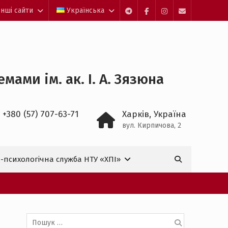
Інші сайти
Українська
Telegram
facebook
Instagram
Mail
ами ім. ак. І. А. Зязюна
 +380 (57) 707-63-71
Харків, Україна
вул. Кирпичова, 2
Пошук:
-психологічна служба НТУ «ХПІ»

Пошук: