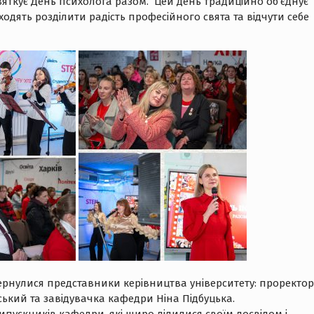
 святкує День психолога разом. Цей день традиційно об’єднує
иходять розділити радість професійного свята та відчути себе
ернулися представники керівництва університету: проректор
ький та завідувачка кафедри Ніна Підбуцька.