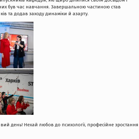
пускників кафедри, які щиро ділилися своїм досвідом і
них був час навчання. Завершальною частиною став
ків та додав заходу динаміки й азарту.
ливий день! Нехай любов до психології, професійне зростання