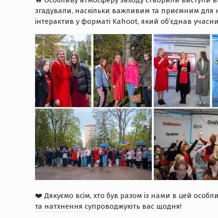
🔥 Особливу атмосферу заходу створили виступи ви
згадували, наскільки важливим та приємним для 
інтерактив у форматі Kahoot, який об’єднав учасни
❤️ Дякуємо всім, хто був разом із нами в цей особ
та натхнення супроводжують вас щодня!