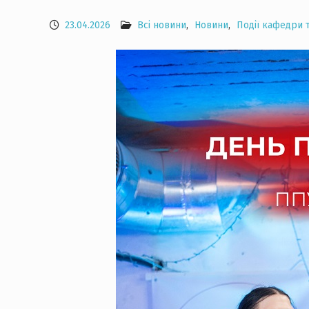
23.04.2026
Всі новини
,
Новини
,
Події кафедри т