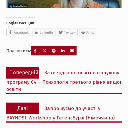
Поділитися цим:
Facebook
LinkedIn
Twitter
Print
Поділитись:
Навігація
Попередній
Попередній
Затверджено освітньо-наукову
записів
запис:
програму С4 – Психологія третього рівня вищої
освіти
Наступний
Далі
Запрошуємо до участі у
запис:
BAYHOST-Workshop у Регенсбурзі (Німеччина)