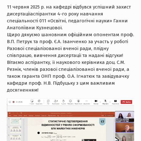
11 червня 2025 р. на кафедрі відбувся успішний захист
дисертаціїаспірантки 4-го року навчання
спеціальності 011 «Освітні, педагогічні науки» Ганни
Анатоліївни Кузнецової.
Щиро дякуємо шановним офіційним опонентам проф.
В.П. Петрук та проф. Є.А. Іванченко за участь у роботі
Разової спеціалізованої вченої ради, плідну
співпрацю, вивчення дисертації та надані відгуки!
Вітаємо аспірантку, її наукового керівника доц. С.М.
Резнік, членів разової спеціалізованої вченої ради, а
також гаранта ОНП проф. О.А. Ігнатюк та завідувачку
кафедри проф. Н.В. Підбуцьку з цим важливим
досягненням!