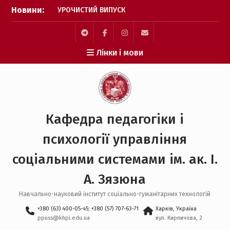
Перейти
Новини:
УРОЧИСТИЙ ВИПУСК
до
БАКАЛАВРІВ 2026
вмісту
Психологія без кордонів:
вступай та відкривай
Telegram
facebook
Instagram
Mail
Лінки і мови
шлях до навчання в
Німеччині
НАУКОВИЙ УСПІХ КАФЕДРИ
ППУСС НА
ВСЕУКРАЇНСЬКОМУ РІВНІ
ВІД СТУДЕНТА ДО ДОКТОРА
Кафедра педагогіки і
ФІЛОСОФІЇ
УСПІШНЕ ЗДОБУТТЯ
психології управління
СТУПЕНЯ PhD З
ПЕДАГОГІКИ
соціальними системами ім. ак. І.
А. Зязюна
Навчально-науковий інститут соціально-гуманітарних технологій
+380 (63) 400-05-45; +380 (57) 707-63-71
Харків, Україна
ppuss@khpi.edu.ua
вул. Кирпичова, 2