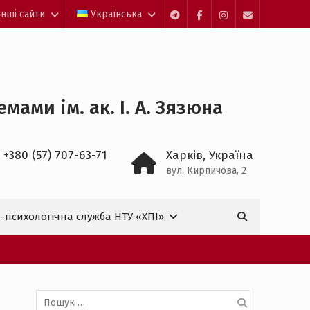
Інші сайти
Українська
Telegram
facebook
Instagram
Mail
ами ім. ак. І. А. Зязюна
 +380 (57) 707-63-71
Харків, Україна
вул. Кирпичова, 2
Пошук:
-психологічна служба НТУ «ХПІ»

Пошук: