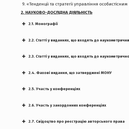
«Тенденції та стратегії управління особистісни
2. НАУКОВО-ДОСЛІДНА ДІЯЛЬНІСТЬ
2.1. Монографії
2.2. Статті у виданнях, що входять до наукометрични
2.3. Статті у виданнях, що входять до наукометрично
Ігнатюк О.,
https://doi.org/10.33407/itlt.v79i5.3931
2.4. Фахові видання, що затверджені МОНУ
системами: філософія, психологія, педагогіка, с
Ігнатюк О.,
Ольга Ігнатюк
2.5. Участь у конференціях
Теорія і практика управ
системами: філософія, психологія, педагогіка, с
педагогіка, соціологія
http://t
Ігнатюк О.А
Ольга Ігнатюк
Ігнатюк О.,
2.6. Участь у закордонних конференціях
Теорія і практика управ
педагогіка, соціологія
http://t
Ігнатюк О.А.
http://isp.poippo.pl.ua/article/view/296
Ігнатюк О.,
Ігнатюк О.,
2.7. Свідоцтво про реєстрацію авторського права
Ігнатюк О.А.
Space:
фундаментальної підготовки майбутніх інженері
Реалізація методик та технологій в сучасній ос