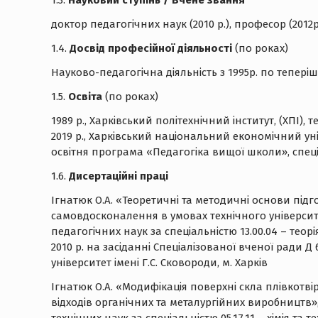
1.3.
Науковий ступінь / Вчене звання
доктор педагогічних наук (2010 р.), професор (2012р
1.4.
Досвід професійної діяльності
(по роках)
Науково-педагогічна діяльність з 1995р. по теперіш
1.5.
Освіта
(по роках)
1989 р., Харківський політехнічний інститут, (ХПІ), 
2019 р., Харківський національний економічний уні
освітня програма «Педагогіка вищої школи», спеціа
1.6.
Дисертаційні праці
Ігнатюк О.А. «Теоретичні та методичні основи пі
самовдосконалення в умовах технічного університе
педагогічних наук за спеціальністю 13.00.04 – теорі
2010 р. на засіданні Спеціалізованої вченої ради 
університет імені Г.С. Сковороди, м. Харків
Ігнатюк О.А. «Модифікація поверхні скла плівкот
відходів органічних та металургійних виробництв»