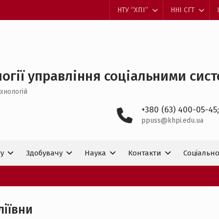
НТУ “ХПІ”
ННІ СГТ
огії управління соціальними систем
хнологій
+380 (63) 400-05-45;
ppuss@khpi.edu.ua
ту
Здобувачу
Наука
Контакти
Соціально
ліївни