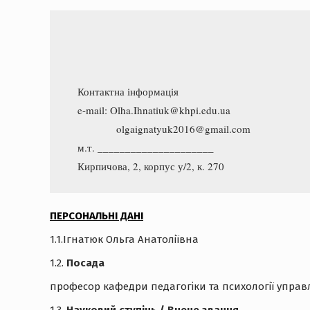
    Контактна інформація
    e-mail: Olha.Ihnatiuk@khpi.edu.ua  

                  olgaignatyuk2016@gmail.com
    м.т. _____________________
    Кирпичова, 2, корпус у/2, к. 270
ПЕРСОНАЛЬНІ ДАНІ
1.1.Ігнатюк Ольга Анатоліївна
1.2.
Посада
професор кафедри педагогіки та психології управл