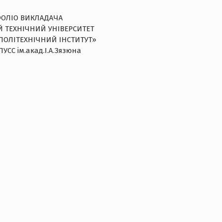
ОЛІО ВИКЛАДАЧА
 ТЕХНІЧНИЙ УНІВЕРСИТЕТ
ПОЛІТЕХНІЧНИЙ ІНСТИТУТ»
УСС ім.акад.І.А.Зязюна