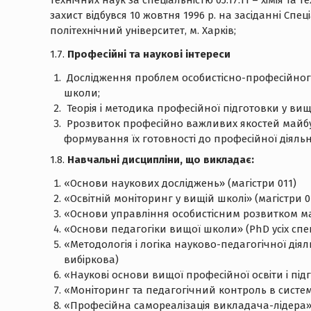
технічних наук за спеціальністю 05.17.11 – хімія та
захист відбувся 10 жовтня 1996 р. на засіданні Спе
політехнічний університет, м. Харків;
1.7.
Професійні та наукові інтереси
Дослідження проблем особистісно-професійного р
школи;
Теорія і методика професійної підготовки у вищ
Ррозвиток професійно важливих якостей майбутн
формування їх готовності до професійної діяльн
1.8.
Навчальні дисципліни, що викладає:
«Основи наукових досліджень» (магістри 011)
«Освітній моніторинг у вищій школі» (магістри 0
«Основи управління особистісним розвитком май
«Основи педагогіки вищої школи» (PhD усіх спец
«Методологія і логіка науково-педагогічної діяль
вибіркова)
«Наукові основи вищої професійної освіти і підг
«Моніторинг та педагогічний контроль в системі 
«Професійна самореалізація викладача-лідера» (