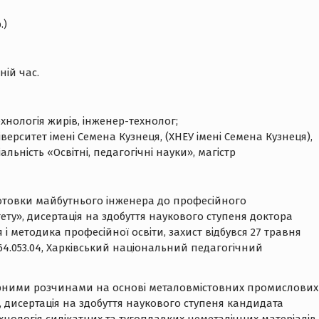
.)
ній час.
технологія жирів, інженер-технолог;
верситет імені Семена Кузнеця, (ХНЕУ імені Семена Кузнеця),
льність «Освітні, педагогічні науки», магістр
дготовки майбутнього інженера до професійного
ту», дисертація на здобуття наукового ступеня доктора
я і методика професійної освіти, захист відбувся 27 травня
Д 64.053.04, Харківський національний педагогічний
вірними розчинами на основі металовмістовних промислових
, дисертація на здобуття наукового ступеня кандидата