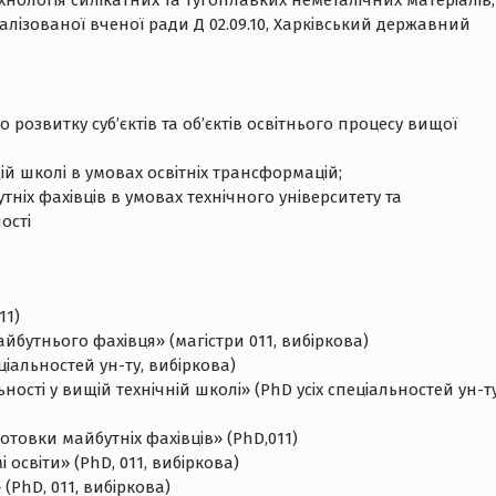
 технологія силікатних та тугоплавких неметалічних матеріалів,
ціалізованої вченої ради Д 02.09.10, Харківський державний
озвитку суб’єктів та об’єктів освітнього процесу вищої
ій школі в умовах освітніх трансформацій;
іх фахівців в умовах технічного університету та
ості
11)
бутнього фахівця» (магістри 011, вибіркова)
іальностей ун-ту, вибіркова)
ності у вищій технічній школі» (PhD усіх спеціальностей ун-ту
отовки майбутніх фахівців» (PhD,011)
освіти» (PhD, 011, вибіркова)
PhD, 011, вибіркова)