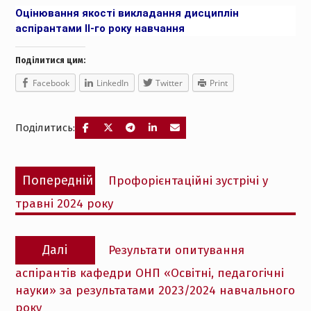
Оцінювання якості викладання дисциплін
аспірантами ІІ-го року навчання
Поділитися цим:
Facebook
LinkedIn
Twitter
Print
Поділитись:
Навігація
Попередній
Попередній
Профорієнтаційні зустрічі у
записів
запис:
травні 2024 року
Наступний
Далі
Результати опитування
запис:
аспірантів кафедри ОНП «Освітні, педагогічні
науки» за результатами 2023/2024 навчального
року