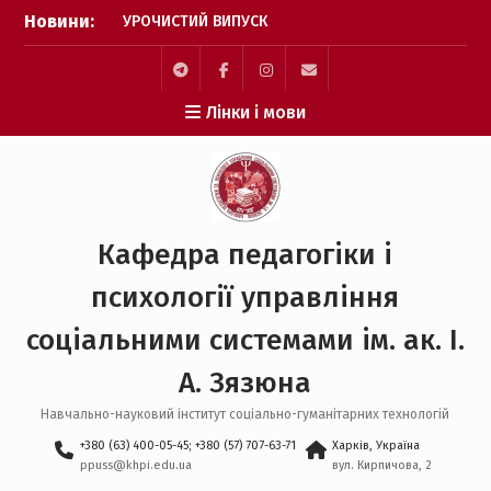
Перейти
Новини:
УРОЧИСТИЙ ВИПУСК
до
БАКАЛАВРІВ 2026
вмісту
Психологія без кордонів:
вступай та відкривай
Telegram
facebook
Instagram
Mail
Лінки і мови
шлях до навчання в
Німеччині
НАУКОВИЙ УСПІХ КАФЕДРИ
ППУСС НА
ВСЕУКРАЇНСЬКОМУ РІВНІ
ВІД СТУДЕНТА ДО ДОКТОРА
Кафедра педагогіки і
ФІЛОСОФІЇ
УСПІШНЕ ЗДОБУТТЯ
психології управління
СТУПЕНЯ PhD З
ПЕДАГОГІКИ
соціальними системами ім. ак. І.
А. Зязюна
Навчально-науковий інститут соціально-гуманітарних технологій
+380 (63) 400-05-45; +380 (57) 707-63-71
Харків, Україна
ppuss@khpi.edu.ua
вул. Кирпичова, 2