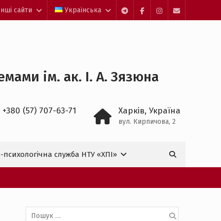
Інші сайти
Українська
Telegram
facebook
Instagram
Mail
ами ім. ак. І. А. Зязюна
 +380 (57) 707-63-71
Харків, Україна
вул. Кирпичова, 2
Пошук:
-психологічна служба НТУ «ХПІ»

Пошук: