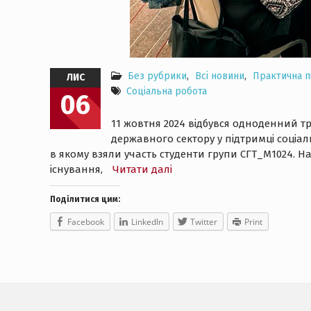
Без рубрики
,
Всі новини
,
Практична пі
ЛИС
Соціальна робота
06
11 жовтня 2024 відбувся одноденний т
державного сектору у підтримці соціал
в якому взяли участь студенти групи СГТ_М1024. На 
існування,
Читати далі
Поділитися цим:
Facebook
LinkedIn
Twitter
Print