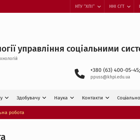
НТУ “ХПІ”
ННІ СГТ
огії управління соціальними систем
хнологій
+380 (63) 400-05-45;
ppuss@khpi.edu.ua
ту
Здобувачу
Наука
Контакти
Соціально
ьна робота
та