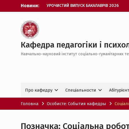
Перейти
Новини:
УРОЧИСТИЙ ВИПУСК БАКАЛАВРІВ 2026
до
Психологія без кордонів: вступай та
вмісту
відкривай шлях до навчання в
Німеччині
НАУКОВИЙ УСПІХ КАФЕДРИ ППУСС НА
ВСЕУКРАЇНСЬКОМУ РІВНІ
ВІД СТУДЕНТА ДО ДОКТОРА ФІЛОСОФІЇ
Кафедра педагогіки і психол
УСПІШНЕ ЗДОБУТТЯ СТУПЕНЯ PhD З
Навчально-науковий інститут соціально-гуманітарних те
ПЕДАГОГІКИ
Про кафедру
Спеціальности
Абітурієн
Головна
Особисте: События кафедры
Соціал
Позначка:
Соціальна робо